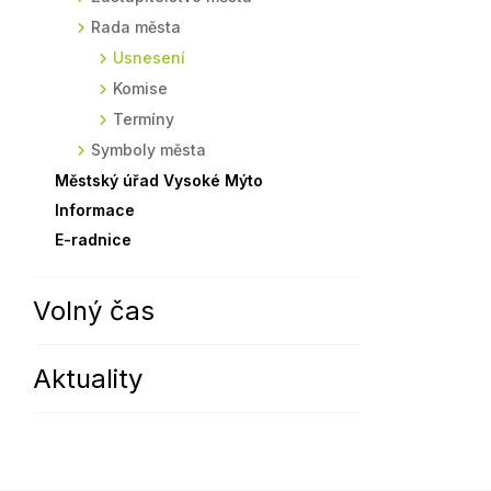
Rada města
Sodomkovo Vysoké Mýto
Komise
Usnesení
Festival Hudba pomáhá
Termíny
Komise
Symboly města
Termíny
Symboly města
Městský úřad Vysoké Mýto
Informace
E-radnice
Volný čas
Aktuality