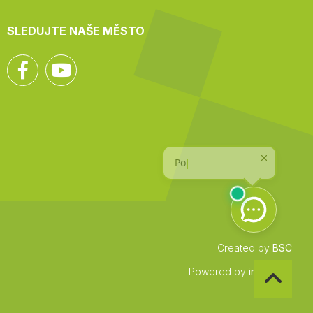
SLEDUJTE NAŠE MĚSTO
Facebook
YouTube
Created by
BSC
Zpět
Powered by
infocount
na
začátek