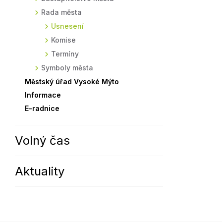
Rada města
Sodomkovo Vysoké Mýto
Komise
Usnesení
Festival Hudba pomáhá
Termíny
Komise
Symboly města
Termíny
Symboly města
Městský úřad Vysoké Mýto
Informace
E-radnice
Volný čas
Aktuality