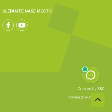
SLEDUJTE NAŠE MĚSTO
Facebook
YouTube
Created by
BSC
Zpět
Powered by
infocount
na
začátek