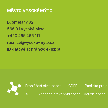
MĚSTO VYSOKÉ MÝTO
Adresa:
B. Smetany 92,
566 01 Vysoké Mýto
Telefon:
+420 465 466 111
E-
radnice@vysoke-myto.cz
mail:
ID datové schránky:
47jbpbt
Prohlášení přístupnosti
GDPR
Publicita proje
© 2026 Všechna práva vyhrazena – použití obsahu 