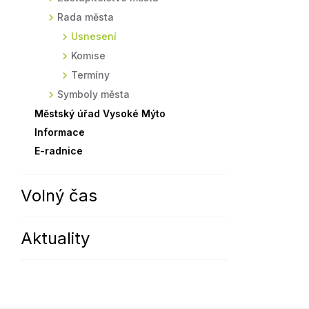
Rada města
Sodomkovo Vysoké Mýto
Komise
Usnesení
Festival Hudba pomáhá
Termíny
Komise
Symboly města
Termíny
Symboly města
Městský úřad Vysoké Mýto
Informace
E-radnice
Volný čas
Aktuality