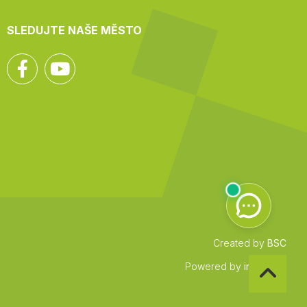
SLEDUJTE NAŠE MĚSTO
Facebook
YouTube
Created by
BSC
Zpět
Powered by
infocount
na
začátek