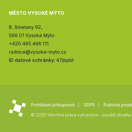
MĚSTO VYSOKÉ MÝTO
Adresa:
B. Smetany 92,
566 01 Vysoké Mýto
Telefon:
+420 465 466 111
E-
radnice@vysoke-myto.cz
mail:
ID datové schránky:
47jbpbt
Prohlášení přístupnosti
GDPR
Publicita proje
© 2026 Všechna práva vyhrazena – použití obsahu 