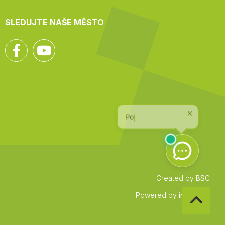
SLEDUJTE NAŠE MĚSTO
Facebook
YouTube
Created by
BSC
Zpět
Powered by
infocount
na
začátek