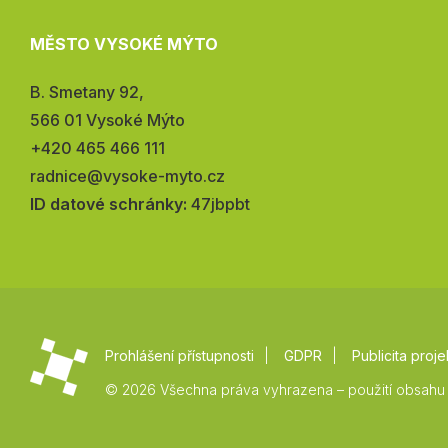
MĚSTO VYSOKÉ MÝTO
Adresa:
B. Smetany 92,
566 01 Vysoké Mýto
Telefon:
+420 465 466 111
E-
radnice@vysoke-myto.cz
mail:
ID datové schránky:
47jbpbt
Prohlášení přístupnosti
GDPR
Publicita proje
© 2026 Všechna práva vyhrazena – použití obsahu 