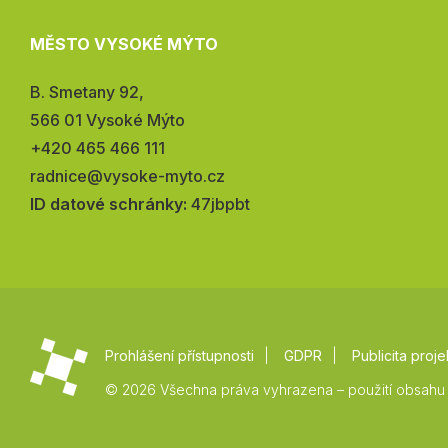
MĚSTO VYSOKÉ MÝTO
Adresa:
B. Smetany 92,
566 01 Vysoké Mýto
Telefon:
+420 465 466 111
E-
radnice@vysoke-myto.cz
mail:
ID datové schránky:
47jbpbt
Prohlášení přístupnosti
GDPR
Publicita proje
© 2026 Všechna práva vyhrazena – použití obsahu 