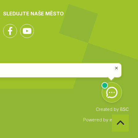
SLEDUJTE NAŠE MĚSTO
Facebook
YouTube
Created by
BSC
Zpět
Powered by
infocount
na
začátek