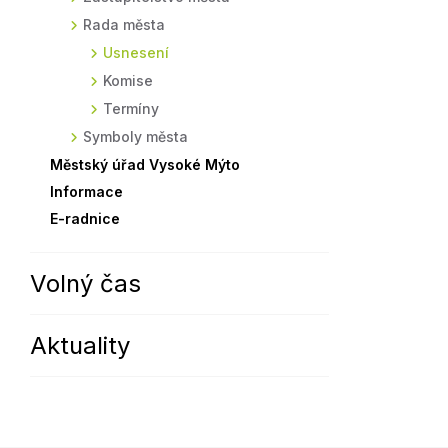
Rada města
Sodomkovo Vysoké Mýto
Komise
Usnesení
Festival Hudba pomáhá
Termíny
Komise
Symboly města
Termíny
Symboly města
Městský úřad Vysoké Mýto
Informace
E-radnice
Volný čas
Aktuality