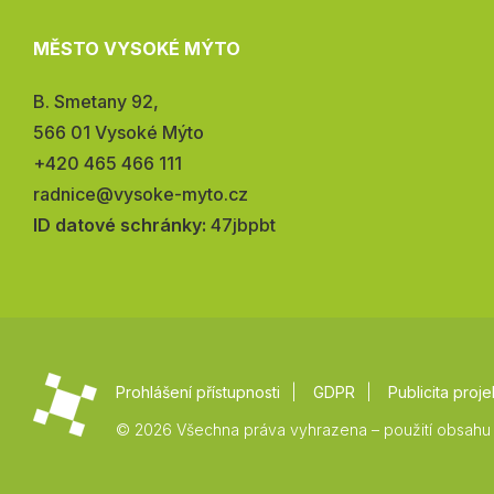
MĚSTO VYSOKÉ MÝTO
Adresa:
B. Smetany 92,
566 01 Vysoké Mýto
Telefon:
+420 465 466 111
E-
radnice@vysoke-myto.cz
mail:
ID datové schránky:
47jbpbt
Prohlášení přístupnosti
GDPR
Publicita proje
© 2026 Všechna práva vyhrazena – použití obsahu 