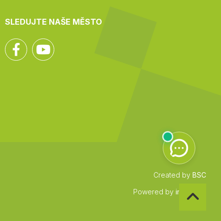
SLEDUJTE NAŠE MĚSTO
Facebook
YouTube
Created by
BSC
Zpět
Powered by
infocount
na
začátek