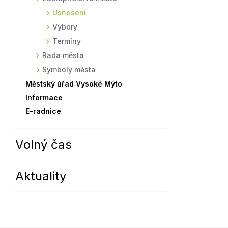
Usnesení
Sodomkovo Vysoké Mýto
Komise
Výbory
Festival Hudba pomáhá
Termíny
Termíny
Symboly města
Rada města
Symboly města
Městský úřad Vysoké Mýto
Informace
E-radnice
Volný čas
Aktuality