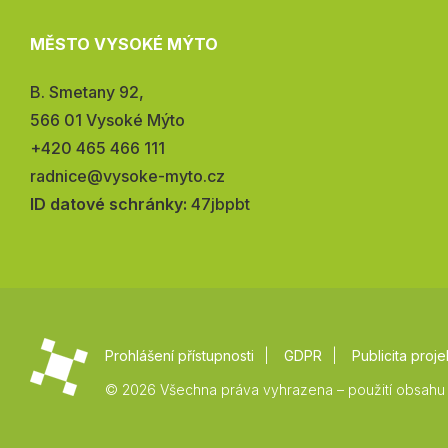
MĚSTO VYSOKÉ MÝTO
Adresa:
B. Smetany 92,
566 01 Vysoké Mýto
Telefon:
+420 465 466 111
E-
radnice@vysoke-myto.cz
mail:
ID datové schránky:
47jbpbt
Prohlášení přístupnosti
GDPR
Publicita proje
© 2026 Všechna práva vyhrazena – použití obsahu 