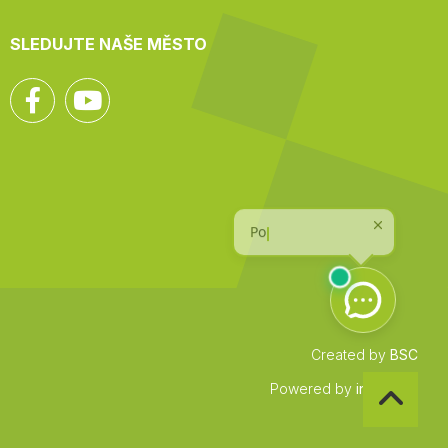
SLEDUJTE NAŠE MĚSTO
Facebook
YouTube
Created by
BSC
Zpět
Powered by
infocount
na
začátek