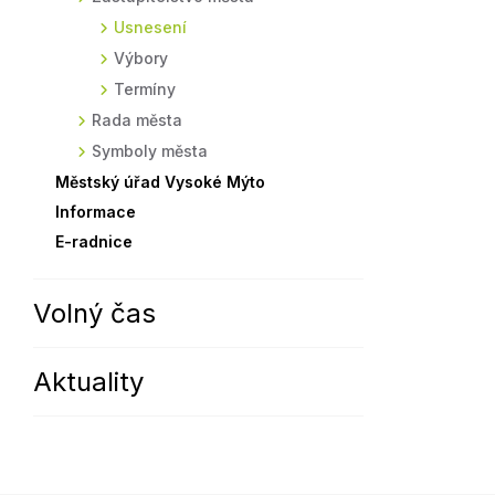
Usnesení
Sodomkovo Vysoké Mýto
Komise
Výbory
Festival Hudba pomáhá
Termíny
Termíny
Symboly města
Rada města
Symboly města
Městský úřad Vysoké Mýto
Informace
E-radnice
Volný čas
Aktuality