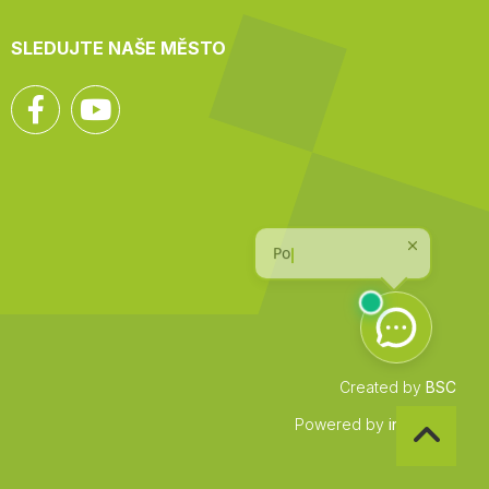
SLEDUJTE NAŠE MĚSTO
Facebook
YouTube
Created by
BSC
Zpět
Powered by
infocount
na
začátek