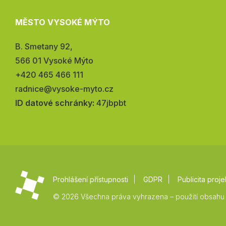
MĚSTO VYSOKÉ MÝTO
Adresa:
B. Smetany 92,
566 01 Vysoké Mýto
Telefon:
+420 465 466 111
E-
radnice@vysoke-myto.cz
mail:
ID datové schránky:
47jbpbt
Prohlášení přístupnosti
GDPR
Publicita proje
© 2026 Všechna práva vyhrazena – použití obsahu 