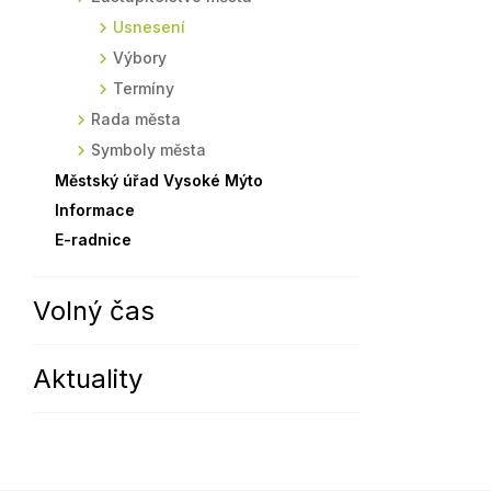
Usnesení
Sodomkovo Vysoké Mýto
Komise
Výbory
Festival Hudba pomáhá
Termíny
Termíny
Symboly města
Rada města
Symboly města
Městský úřad Vysoké Mýto
Informace
E-radnice
Volný čas
Aktuality