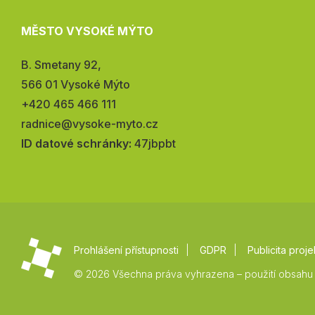
MĚSTO VYSOKÉ MÝTO
Adresa:
B. Smetany 92,
566 01 Vysoké Mýto
Telefon:
+420 465 466 111
E-
radnice@vysoke-myto.cz
mail:
ID datové schránky:
47jbpbt
Prohlášení přístupnosti
GDPR
Publicita proje
© 2026 Všechna práva vyhrazena – použití obsahu 