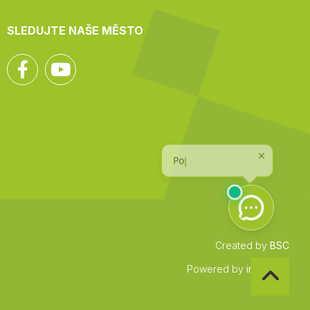
SLEDUJTE NAŠE MĚSTO
Facebook
YouTube
Created by
BSC
Zpět
Powered by
infocount
na
začátek