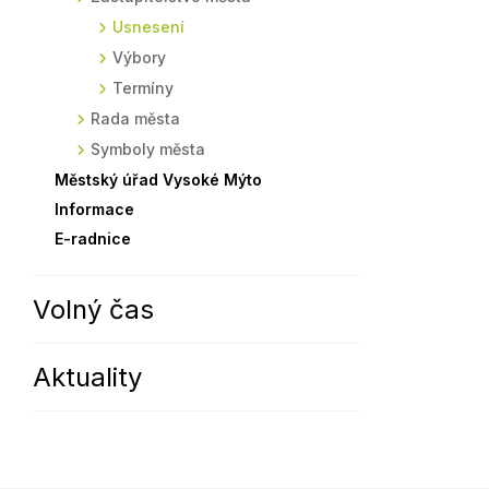
Usnesení
Sodomkovo Vysoké Mýto
Komise
Výbory
Festival Hudba pomáhá
Termíny
Termíny
Symboly města
Rada města
Symboly města
Městský úřad Vysoké Mýto
Informace
E-radnice
Volný čas
Aktuality