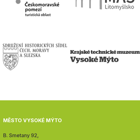
MĚSTO VYSOKÉ MÝTO
Adresa:
B. Smetany 92,