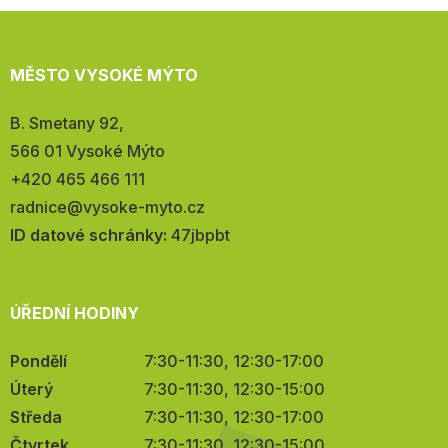
MĚSTO VYSOKÉ MÝTO
Adresa:
B. Smetany 92,
566 01 Vysoké Mýto
Telefon:
+420 465 466 111
E-
radnice@vysoke-myto.cz
mail:
ID datové schránky:
47jbpbt
ÚŘEDNÍ HODINY
Pondělí
7:30-11:30, 12:30-17:00
Úterý
7:30-11:30, 12:30-15:00
Středa
7:30-11:30, 12:30-17:00
Čtvrtek
7:30-11:30, 12:30-15:00