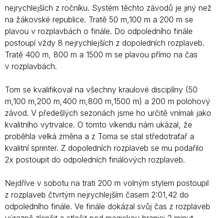
nejrychlejších z ročníku. Systém těchto závodů je jiný než
na žákovské republice. Tratě 50 m,100 m a 200 m se
plavou v rozplavbách o finále. Do odpoledního finále
postoupí vždy 8 nejrychlejších z dopoledních rozplaveb.
Tratě 400 m, 800 m a 1500 m se plavou přímo na čas
v rozplavbách.
Tom se kvalifikoval na všechny kraulové disciplíny (50
m,100 m,200 m,400 m,800 m,1500 m) a 200 m polohový
závod. V předešlých sezonách jsme ho určitě vnímali jako
kvalitního vytrvalce. O tomto víkendu nám ukázal, že
proběhla velká změna a z Toma se stal středotraťař a
kvalitní sprinter. Z dopoledních rozplaveb se mu podařilo
2x postoupit do odpoledních finálových rozplaveb.
Nejdříve v sobotu na trati 200 m volným stylem postoupil
z rozplaveb čtvrtým nejrychlejším časem 2:01,42 do
odpoledního finále. Ve finále dokázal svůj čas z rozplaveb