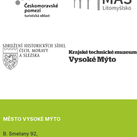
MĚSTO VYSOKÉ MÝTO
Adresa:
B. Smetany 92,