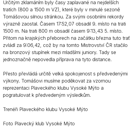
Určitým zklamáním byly časy zaplavané na nejdelších
tratích (800 a 1500 m VZ), které byly v minulé sezoně
Tomášovou silnou stránkou. Za svými osobními rekordy
výrazně zaostal. Časem 17:52,07 obsadil 9. místo na trati
1500 m. Na trati 800 m obsadil časem 9:13,43 5. místo.
Přitom na krajských přeborech na začátku března tuto trať
zvládl za 9:06,42, což by na tomto Mistrovství ČR stačilo
na bronzový stupínek mezi mladšími juniory. Tady se
jednoznačně nepovedla příprava na tyto distance.
Přesto převládá určitě velká spokojenost s předvedenými
výkony. Tomášovi musíme poděkovat za vzornou
reprezentaci Plaveckého klubu Vysoké Mýto a
pogratulovat k předvedeným výsledkům.
Trenéři Plaveckého klubu Vysoké Mýto
Foto Plavecký klub Vysoké Mýto