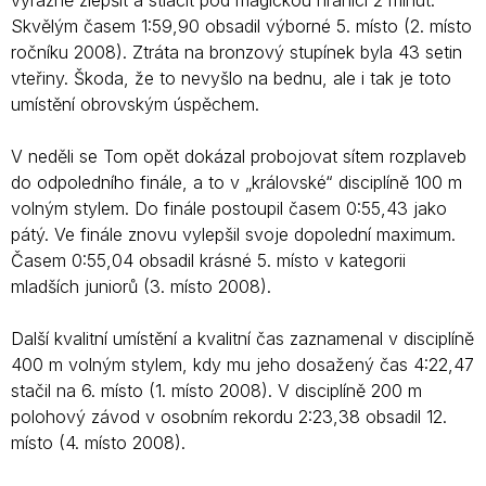
výrazně zlepšit a stlačit pod magickou hranici 2 minut.
Skvělým časem 1:59,90 obsadil výborné 5. místo (2. místo
ročníku 2008). Ztráta na bronzový stupínek byla 43 setin
vteřiny. Škoda, že to nevyšlo na bednu, ale i tak je toto
umístění obrovským úspěchem.
V neděli se Tom opět dokázal probojovat sítem rozplaveb
do odpoledního finále, a to v „královské“ disciplíně 100 m
volným stylem. Do finále postoupil časem 0:55,43 jako
pátý. Ve finále znovu vylepšil svoje dopolední maximum.
Časem 0:55,04 obsadil krásné 5. místo v kategorii
mladších juniorů (3. místo 2008).
Další kvalitní umístění a kvalitní čas zaznamenal v disciplíně
400 m volným stylem, kdy mu jeho dosažený čas 4:22,47
stačil na 6. místo (1. místo 2008). V disciplíně 200 m
polohový závod v osobním rekordu 2:23,38 obsadil 12.
místo (4. místo 2008).