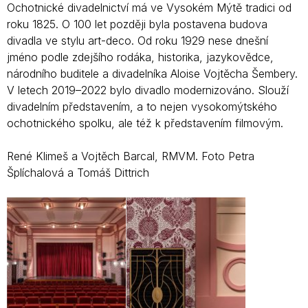
Ochotnické divadelnictví má ve Vysokém Mýtě tradici od
roku 1825. O 100 let později byla postavena budova
divadla ve stylu art-deco. Od roku 1929 nese dnešní
jméno podle zdejšího rodáka, historika, jazykovědce,
národního buditele a divadelníka Aloise Vojtěcha Šembery.
V letech 2019–2022 bylo divadlo modernizováno. Slouží
divadelním představením, a to nejen vysokomýtského
ochotnického spolku, ale též k představením filmovým.
René Klimeš a Vojtěch Barcal, RMVM. Foto Petra
Šplíchalová a Tomáš Dittrich