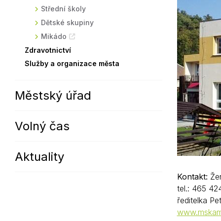
Střední školy
Sodomkovo Vysoké Mýto
Komise
Dětské skupiny
Festival Hudba pomáhá
Termíny
Mikádo
Symboly města
Zdravotnictví
Služby a organizace města
Městský úřad
Volný čas
Aktuality
Kontakt:
Žer
tel.: 465 42
ředitelka Pe
www.mskam