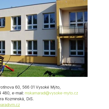
Krizové informace
Veterináři
Pohotovost
Stavby a investice
Dotace a projekty
Odpady
Ztráty a nálezy
Volby
otínova 60, 566 01 Vysoké Mýto,
4 480, e-mail:
mskamaradi@vysoke-myto.cz
tra Kozminská, DiS.
aradivm.cz