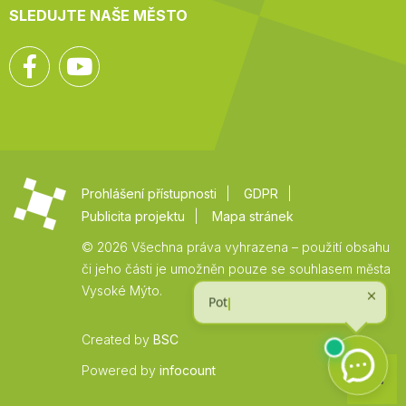
SLEDUJTE NAŠE MĚSTO
Facebook
YouTube
Prohlášení přístupnosti
GDPR
Publicita projektu
Mapa stránek
© 2026 Všechna práva vyhrazena – použití obsahu
či jeho části je umožněn pouze se souhlasem města
Vysoké Mýto.
Created by
BSC
Zpět
Powered by
infocount
na