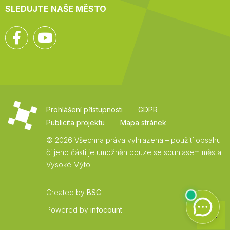
SLEDUJTE NAŠE MĚSTO
Facebook
YouTube
Prohlášení přístupnosti
GDPR
Publicita projektu
Mapa stránek
© 2026 Všechna práva vyhrazena – použití obsahu
či jeho části je umožněn pouze se souhlasem města
Vysoké Mýto.
Created by
BSC
Zpět
Powered by
infocount
na