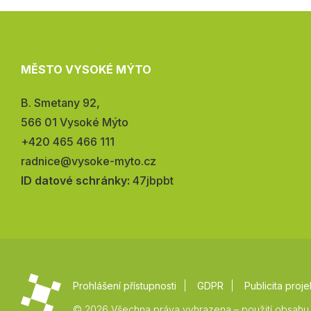
MĚSTO VYSOKÉ MÝTO
Adresa:
B. Smetany 92,
566 01 Vysoké Mýto
Telefon:
+420 465 466 111
E-
radnice@vysoke-myto.cz
mail:
ID datové schránky:
47jbpbt
Prohlášení přístupnosti
GDPR
Publicita proje
© 2026 Všechna práva vyhrazena – použití obsahu 