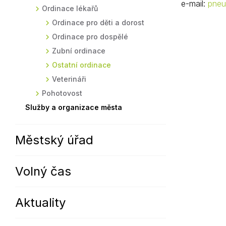
e-mail:
pne
Ordinace lékařů
Sodomkovo Vysoké Mýto
Komise
Ordinace pro děti a dorost
Festival Hudba pomáhá
Termíny
Ordinace pro dospělé
Symboly města
Zubní ordinace
Ostatní ordinace
Veterináři
Pohotovost
Služby a organizace města
Městský úřad
Volný čas
Aktuality