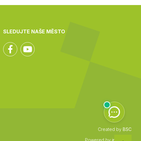
SLEDUJTE NAŠE MĚSTO
Facebook
YouTube
Created by
BSC
Zpět
Powered by
infocount