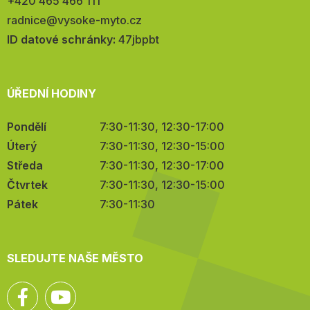
Telefon:
+420 465 466 111
E-
radnice@vysoke-myto.cz
mail:
ID datové schránky:
47jbpbt
ÚŘEDNÍ HODINY
Pondělí
7:30-11:30, 12:30-17:00
Úterý
7:30-11:30, 12:30-15:00
Středa
7:30-11:30, 12:30-17:00
Čtvrtek
7:30-11:30, 12:30-15:00
Pátek
7:30-11:30
SLEDUJTE NAŠE MĚSTO
Facebook
YouTube