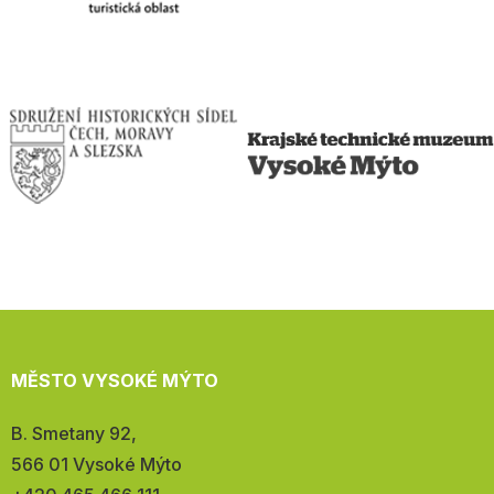
MĚSTO VYSOKÉ MÝTO
Adresa:
B. Smetany 92,
566 01 Vysoké Mýto