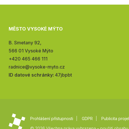
MĚSTO VYSOKÉ MÝTO
Adresa:
B. Smetany 92,
566 01 Vysoké Mýto
Telefon:
+420 465 466 111
E-
radnice@vysoke-myto.cz
mail:
ID datové schránky:
47jbpbt
Prohlášení přístupnosti
GDPR
Publicita proje
© 2026 Všechna práva vyhrazena – použití obsahu 