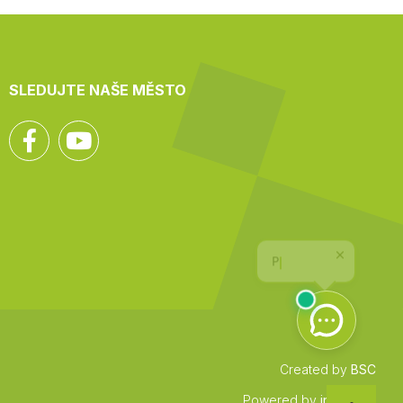
SLEDUJTE NAŠE MĚSTO
Facebook
YouTube
Created by
BSC
Zpět
Powered by
infocount