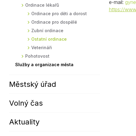
e-mail:
gyne
Ordinace lékařů
Sodomkovo Vysoké Mýto
Komise
https://www
Ordinace pro děti a dorost
Festival Hudba pomáhá
Termíny
Ordinace pro dospělé
Symboly města
Zubní ordinace
Ostatní ordinace
Veterináři
Pohotovost
Služby a organizace města
Městský úřad
Volný čas
Aktuality