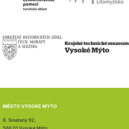
MĚSTO VYSOKÉ MÝTO
Adresa:
B. Smetany 92,
566 01 Vysoké Mýto