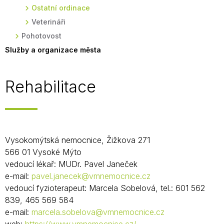
Ostatní ordinace
Veterináři
Pohotovost
Služby a organizace města
Rehabilitace
Vysokomýtská nemocnice, Žižkova 271
566 01 Vysoké Mýto
vedoucí lékař: MUDr. Pavel Janeček
e-mail:
pavel.janecek@vmnemocnice.cz
vedoucí fyzioterapeut: Marcela Sobelová, tel.: 601 562
839, 465 569 584
e-mail:
marcela.sobelova@vmnemocnice.cz