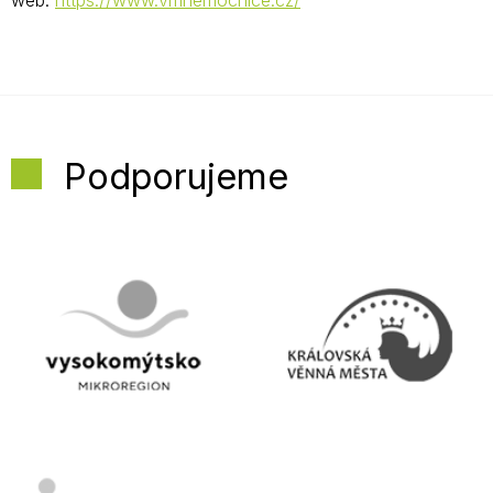
web:
https://www.vmnemocnice.cz/
Podporujeme