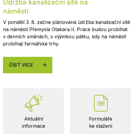
Údržba kanalizační sítě na
náměstí
V pondělí 3. 8. začne plánovaná údržba kanalizační sítě
na náměstí Přemysla Otakara II. Práce budou probíhat
v denních směnách, s výjimkou pátku, kdy na náměstí
probíhají farmářské trhy.
ČÍST VÍCE
Důležité
Aktuální
Formuláře
odkazy
informace
ke stažení