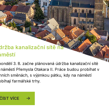
Kontakty
ržba kanalizační sítě na
áměstí
pondělí 3. 8. začne plánovaná údržba kanalizační sítě
 náměstí Přemysla Otakara II. Práce budou probíhat v
nních směnách, s výjimkou pátku, kdy na náměstí
obíhají farmářské trhy.
ČÍST VÍCE