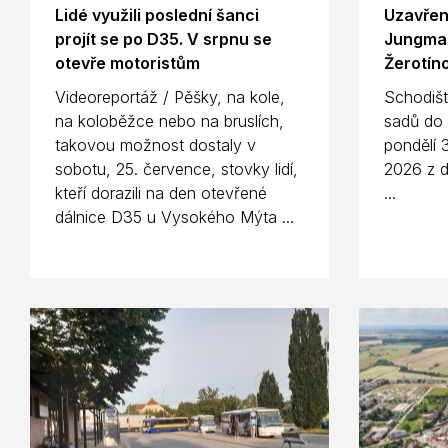
Lidé využili poslední šanci
Uzavřen
projít se po D35. V srpnu se
Jungman
otevře motoristům
Žerotín
Videoreportáž / Pěšky, na kole,
Schodiš
na koloběžce nebo na bruslích,
sadů do 
takovou možnost dostaly v
pondělí 
sobotu, 25. července, stovky lidí,
2026 z 
kteří dorazili na den otevřené
...
dálnice D35 u Vysokého Mýta ...