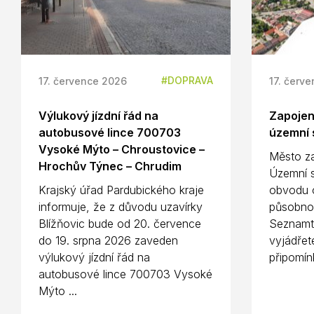
DOPRAVA
17. července 2026
17. červ
Výlukový jízdní řád na
Zapojení
autobusové lince 700703
územní s
Vysoké Mýto – Chroustovice –
Město za
Hrochův Týnec – Chrudim
Územní s
Krajský úřad Pardubického kraje
obvodu o
informuje, že z důvodu uzavírky
působno
Blížňovic bude od 20. července
Seznamte
do 19. srpna 2026 zaveden
vyjádřet
výlukový jízdní řád na
připomínk
autobusové lince 700703 Vysoké
Mýto ...