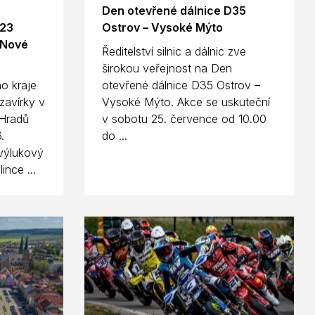
Den otevřené dálnice D35
923
Ostrov – Vysoké Mýto
 Nové
Ředitelství silnic a dálnic zve
širokou veřejnost na Den
o kraje
otevřené dálnice D35 Ostrov –
zavírky v
Vysoké Mýto. Akce se uskuteční
Hradů
v sobotu 25. července od 10.00
.
do ...
výlukový
ince ...