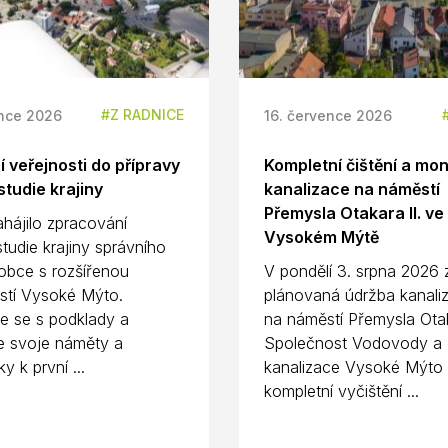
Z RADNICE
ence 2026
16. července 2026
 veřejnosti do přípravy
Kompletní čištění a mon
tudie krajiny
kanalizace na náměstí
Přemysla Otakara II. ve
hájilo zpracování
Vysokém Mýtě
tudie krajiny správního
bce s rozšířenou
V pondělí 3. srpna 2026
stí Vysoké Mýto.
plánovaná údržba kanaliz
 se s podklady a
na náměstí Přemysla Otak
e svoje náměty a
Společnost Vodovody a
y k první ...
kanalizace Vysoké Mýto
kompletní vyčištění ...