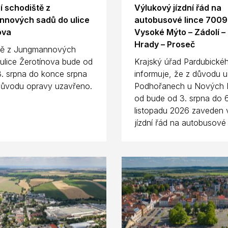
í schodiště z
Výlukový jízdní řád na
nových sadů do ulice
autobusové lince 700
ova
Vysoké Mýto – Zádolí –
Hrady – Proseč
tě z Jungmannových
ulice Žerotínova bude od
Krajský úřad Pardubickéh
3. srpna do konce srpna
informuje, že z důvodu u
důvodu opravy uzavřeno.
Podhořanech u Nových 
od bude od 3. srpna do 6
listopadu 2026 zaveden 
jízdní řád na autobusové l