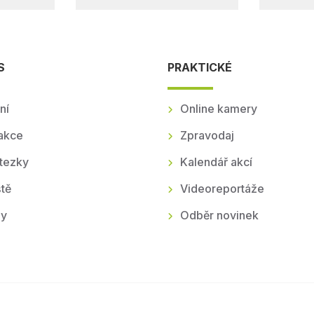
S
PRAKTICKÉ
ní
Online kamery
akce
Zpravodaj
tezky
Kalendář akcí
tě
Videoreportáže
ly
Odběr novinek