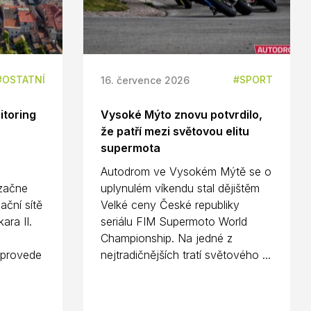
OSTATNÍ
SPORT
16. července 2026
itoring
Vysoké Mýto znovu potvrdilo,
že patří mezi světovou elitu
supermota
Autodrom ve Vysokém Mýtě se o
 začne
uplynulém víkendu stal dějištěm
ační sítě
Velké ceny České republiky
ara II.
seriálu FIM Supermoto World
Championship. Na jedné z
 provede
nejtradičnějších tratí světového ...