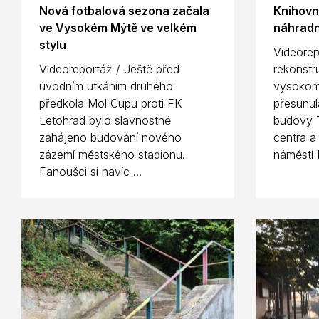
Nová fotbalová sezona začala
Knihovn
ve Vysokém Mýtě ve velkém
náhradn
stylu
Videorep
Videoreportáž / Ještě před
rekonstr
úvodním utkáním druhého
vysokom
předkola Mol Cupu proti FK
přesunul
Letohrad bylo slavnostně
budovy T
zahájeno budování nového
centra a
zázemí městského stadionu.
náměstí 
Fanoušci si navíc ...