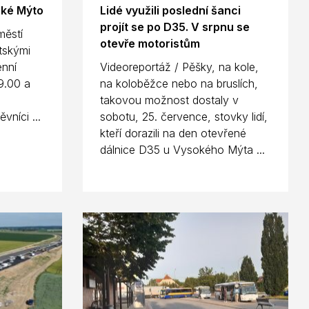
oké Mýto
Lidé využili poslední šanci
projít se po D35. V srpnu se
městí
otevře motoristům
tskými
enní
Videoreportáž / Pěšky, na kole,
9.00 a
na koloběžce nebo na bruslích,
takovou možnost dostaly v
vníci ...
sobotu, 25. července, stovky lidí,
kteří dorazili na den otevřené
dálnice D35 u Vysokého Mýta ...