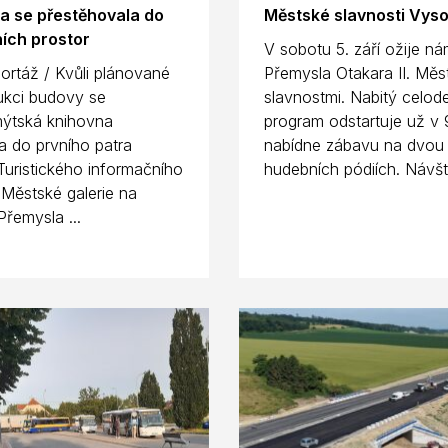
a se přestěhovala do
Městské slavnosti Vys
ích prostor
V sobotu 5. září ožije ná
ortáž / Kvůli plánované
Přemysla Otakara II. Měs
ukci budovy se
slavnostmi. Nabitý celod
ýtská knihovna
program odstartuje už v 
a do prvního patra
nabídne zábavu na dvou
uristického informačního
hudebních pódiích. Návště
 Městské galerie na
Přemysla ...