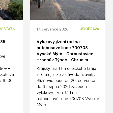
OSTATNÍ
DOPRAVA
17. července 2026
D35
Výlukový jízdní řád na
autobusové lince 700703
Vysoké Mýto – Chroustovice –
 zve
Hrochův Týnec – Chrudim
n
trov –
Krajský úřad Pardubického kraje
kuteční
informuje, že z důvodu uzavírky
d 10.00
Blížňovic bude od 20. července
do 19. srpna 2026 zaveden
výlukový jízdní řád na
autobusové lince 700703 Vysoké
Mýto ...