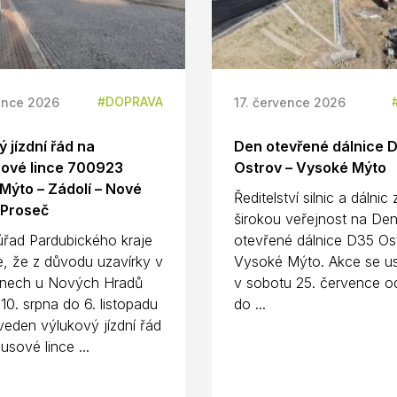
DOPRAVA
ence 2026
17. července 2026
 jízdní řád na
Den otevřené dálnice 
ové lince 700923
Ostrov – Vysoké Mýto
Mýto – Zádolí – Nové
Ředitelství silnic a dálnic
 Proseč
širokou veřejnost na De
úřad Pardubického kraje
otevřené dálnice D35 Os
e, že z důvodu uzavírky v
Vysoké Mýto. Akce se us
nech u Nových Hradů
v sobotu 25. července o
10. srpna do 6. listopadu
do ...
eden výlukový jízdní řád
usové lince ...