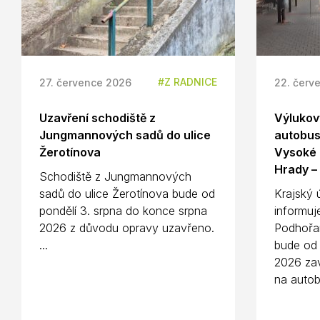
Z RADNICE
27. července 2026
22. červ
Uzavření schodiště z
Výlukový
Jungmannových sadů do ulice
autobus
Žerotínova
Vysoké 
Hrady –
Schodiště z Jungmannových
sadů do ulice Žerotínova bude od
Krajský 
pondělí 3. srpna do konce srpna
informuj
2026 z důvodu opravy uzavřeno.
Podhořa
...
bude od 
2026 zav
na autob