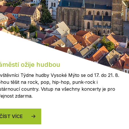
Kontakty
áměstí ožije hudbou
vštěvníci Týdne hudby Vysoké Mýto se od 17. do 21. 8.
hou těšit na rock, pop, hip-hop, punk-rock i
stárnoucí country. Vstup na všechny koncerty je pro
řejnost zdarma.
ČÍST VÍCE