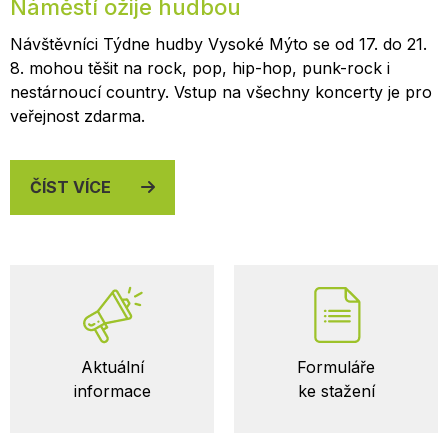
Náměstí ožije hudbou
Návštěvníci Týdne hudby Vysoké Mýto se od 17. do 21.
8. mohou těšit na rock, pop, hip-hop, punk-rock i
nestárnoucí country. Vstup na všechny koncerty je pro
veřejnost zdarma.
ČÍST VÍCE
Důležité
Aktuální
Formuláře
odkazy
informace
ke stažení