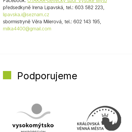
Facebook:
OTAKAR-pěvecký sbor Vysoké Mýto
předsedkyně Irena Lipavská, tel.: 603 582 223,
lipavska.i@seznam.cz
sbormistryně Věra Milerová, tel.: 602 143 195,
milka4400@gmail.com
Podporujeme