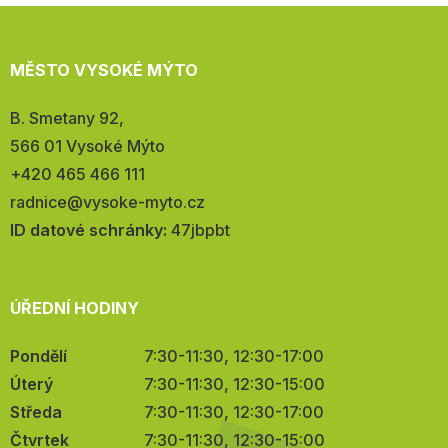
MĚSTO VYSOKÉ MÝTO
Adresa:
B. Smetany 92,
566 01 Vysoké Mýto
Telefon:
+420 465 466 111
E-
radnice@vysoke-myto.cz
mail:
ID datové schránky:
47jbpbt
ÚŘEDNÍ HODINY
Pondělí
7:30-11:30, 12:30-17:00
Úterý
7:30-11:30, 12:30-15:00
Středa
7:30-11:30, 12:30-17:00
Čtvrtek
7:30-11:30, 12:30-15:00