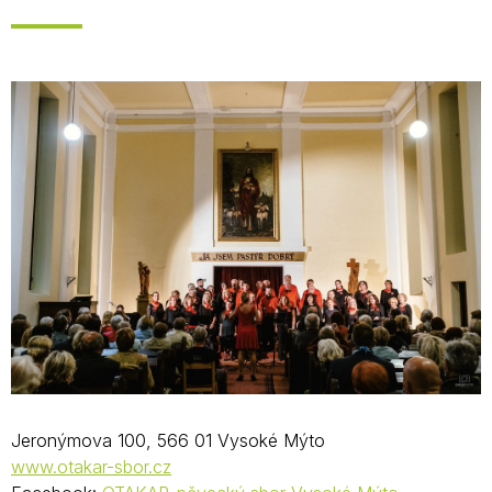
Jeronýmova 100, 566 01 Vysoké Mýto
www.otakar-sbor.cz