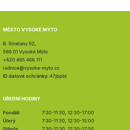
MĚSTO VYSOKÉ MÝTO
Adresa:
B. Smetany 92,
566 01 Vysoké Mýto
Telefon:
+420 465 466 111
E-
radnice@vysoke-myto.cz
mail:
ID datové schránky:
47jbpbt
ÚŘEDNÍ HODINY
Pondělí
7:30-11:30, 12:30-17:00
Úterý
7:30-11:30, 12:30-15:00
Středa
7:30-11:30, 12:30-17:00