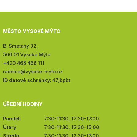
MĚSTO VYSOKÉ MÝTO
Adresa:
B. Smetany 92,
566 01 Vysoké Mýto
Telefon:
+420 465 466 111
E-
radnice@vysoke-myto.cz
mail:
ID datové schránky:
47jbpbt
ÚŘEDNÍ HODINY
Pondělí
7:30-11:30, 12:30-17:00
Úterý
7:30-11:30, 12:30-15:00
Středa
7:30-11:30, 12:30-17:00