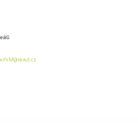
Kontakty
eálů
autVM@skaut.cz