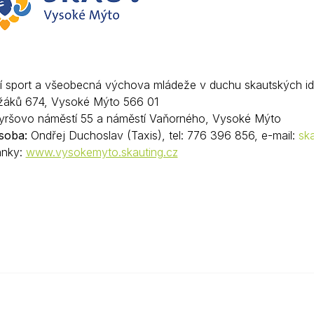
Krizové informace
Veterináři
Pohotovost
Stavby a investice
Dotace a projekty
 sport a všeobecná výchova mládeže v duchu skautských id
Odpady
áků 674, Vysoké Mýto 566 01
yršovo náměstí 55 a náměstí Vaňorného, Vysoké Mýto
Ztráty a nálezy
soba:
Ondřej Duchoslav (Taxis), tel: 776 396 856, e-mail:
sk
Volby
ánky:
www.vysokemyto.skauting.cz