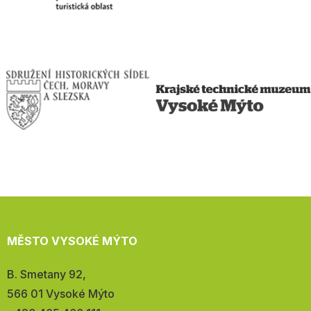
MĚSTO VYSOKÉ MÝTO
Adresa:
B. Smetany 92,
566 01 Vysoké Mýto