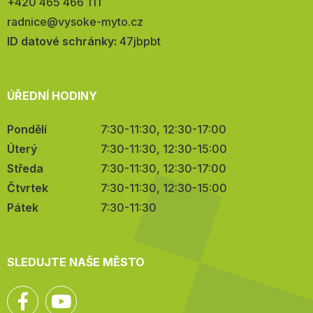
Telefon:
+420 465 466 111
E-
radnice@vysoke-myto.cz
mail:
ID datové schránky:
47jbpbt
ÚŘEDNÍ HODINY
Pondělí
7:30-11:30, 12:30-17:00
Úterý
7:30-11:30, 12:30-15:00
Středa
7:30-11:30, 12:30-17:00
Čtvrtek
7:30-11:30, 12:30-15:00
Pátek
7:30-11:30
SLEDUJTE NAŠE MĚSTO
Facebook
YouTube