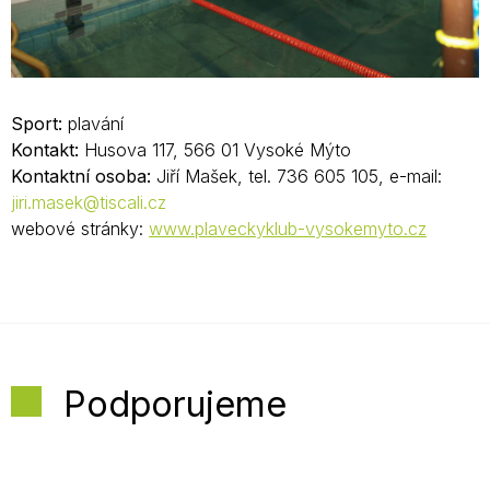
Sport:
plavání
Kontakt:
Husova 117, 566 01 Vysoké Mýto
Kontaktní osoba:
Jiří Mašek, tel. 736 605 105, e-mail:
jiri.masek@tiscali.cz
webové stránky:
www.plaveckyklub-vysokemyto.cz
Podporujeme