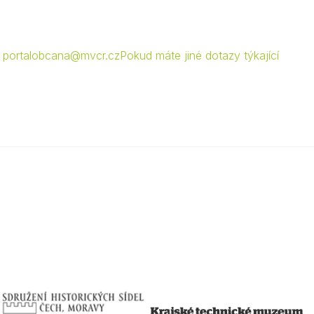
a
portalobcana@mvcr.cz
Pokud máte jiné dotazy týkající