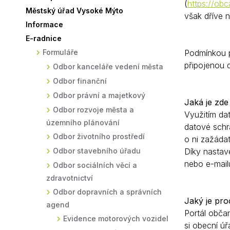
(
https://obc
Městský úřad Vysoké Mýto
Sodomkovo Vysoké Mýto
Komise
však dříve 
Informace
Festival Hudba pomáhá
Termíny
E-radnice
Symboly města
Formuláře
Podmínkou pr
připojenou 
Odbor kanceláře vedení města
Odbor finanční
Odbor právní a majetkový
Jaká je zde
Odbor rozvoje města a
Využitím da
územního plánování
datové schrá
Odbor životního prostředí
o ni zažáda
Odbor stavebního úřadu
Díky nastav
nebo e-mail
Odbor sociálních věcí a
zdravotnictví
Odbor dopravních a správních
Jaký je pro
agend
Portál občan
Evidence motorových vozidel
si obecní ú