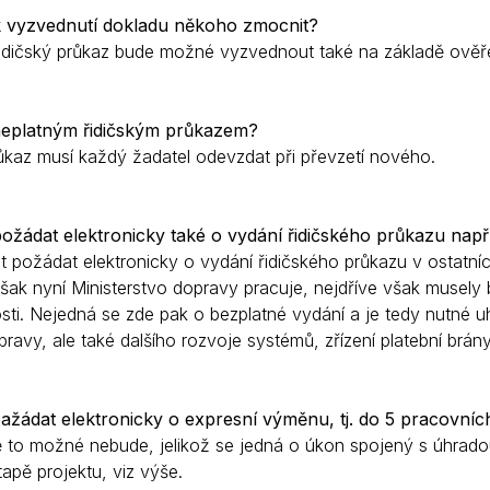
 vyzvednutí dokladu někoho zmocnit?
idičský průkaz bude možné vyzvednout také na základě ověř
neplatným řidičským průkazem?
ůkaz musí každý žadatel odevzdat při převzetí nového.
žádat elektronicky také o vydání řidičského průkazu např
 požádat elektronicky o vydání řidičského průkazu v ostatníc
však nyní Ministerstvo dopravy pracuje, nejdříve však musely 
ti. Nejedná se zde pak o bezplatné vydání a je tedy nutné uhr
 úpravy, ale také dalšího rozvoje systémů, zřízení platební brány
žádat elektronicky o expresní výměnu, tj. do 5 pracovníc
ě to možné nebude, jelikož se jedná o úkon spojený s úhrad
tapě projektu, viz výše.