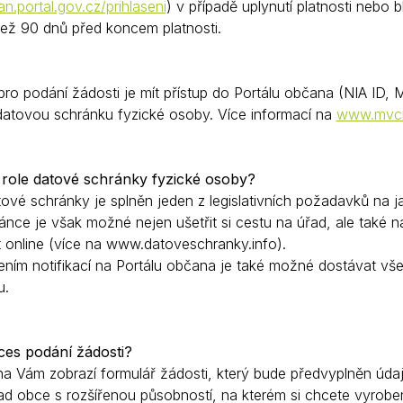
an.portal.gov.cz/prihlaseni
) v případě uplynutí platnosti nebo 
Krizové informace
Veterináři
než 90 dnů před koncem platnosti.
Pohotovost
Stavby a investice
Dotace a projekty
o podání žádosti je mít přístup do Portálu občana (NIA ID, M
datovou schránku fyzické osoby. Více informací na
www.mvcr.
Odpady
Ztráty a nálezy
 role datové schránky fyzické osoby?
Volby
tové schránky je splněn jeden z legislativních požadavků na 
nce je však možné nejen ušetřit si cestu na úřad, ale také na
t online (více na www.datoveschranky.info).
ením notifikací na Portálu občana je také možné dostávat v
u.
ces podání žádosti?
a Vám zobrazí formulář žádosti, který bude předvyplněn údaji
řad obce s rozšířenou působností, na kterém si chcete vyrob