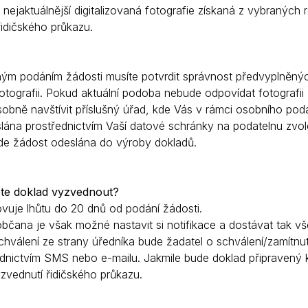
 nejaktuálnější digitalizovaná fotografie získaná z vybraných r
řidičského průkazu.
ým podáním žádosti musíte potvrdit správnost předvyplněnýc
tografii. Pokud aktuální podoba nebude odpovídat fotografii 
obně navštívit příslušný úřad, kde Vás v rámci osobního podá
lána prostřednictvím Vaší datové schránky na podatelnu zvole
de žádost odeslána do výroby dokladů.
ete doklad vyzvednout?
vuje lhůtu do 20 dnů od podání žádosti.
občana je však možné nastavit si notifikace a dostávat tak 
chválení ze strany úředníka bude žadatel o schválení/zamítnu
ednictvím SMS nebo e-mailu. Jakmile bude doklad připravený 
zvednutí řidičského průkazu.