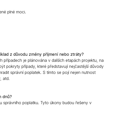
ené plné moci.
íklad z důvodu změny příjmení nebo ztráty?
h případech je plánována v dalších etapách projektu, na
být pokryty případy, které představují nejčastější důvody
adit správní poplatek. S tímto se pojí nejen nutnost
, atd.
h dnů?
ou správního poplatku. Tyto úkony budou řešeny v