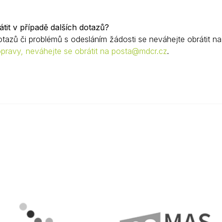
tit v případě dalších dotazů?
otazů či problémů s odesláním žádosti se neváhejte obrátit n
pravy, neváhejte se obrátit na
posta@mdcr.cz
.