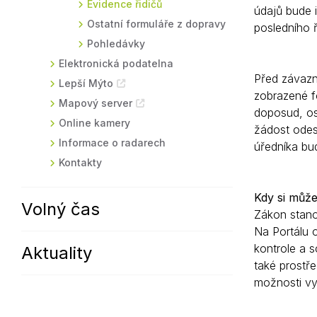
Evidence řidičů
údajů bude i
Ostatní formuláře z dopravy
posledního 
Pohledávky
Elektronická podatelna
Před závazn
Lepší Mýto
zobrazené fo
Mapový server
doposud, os
Online kamery
žádost odes
Informace o radarech
úředníka bu
Kontakty
Kdy si můž
Volný čas
Zákon stano
Na Portálu 
kontrole a s
Aktuality
také prostř
možnosti vy