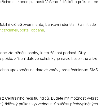
blížícího se konce platnosti Vašeho řidičského průkazu, ne
Kontakty
obilní klíč eGovernmentu, bankovní identita…) a mít zde
cz/clanek/portal-obcana
.
jasné ztotožnění osoby, která žádost podává. Díky
 poštu. Zřízení datové schránky je navíc bezplatné a lze
šechna upozornění na datové zprávy prostřednictvím SMS
 z Centrálního registru řidičů. Budete mít možnost vybrat
ený řidičský průkaz vyzvednout. Součástí předvyplněných