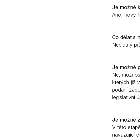
Je možné k
Ano, nový ř
Co dělat s 
Neplatný pr
Je možné po
Ne, možnost
kterých již 
podání žádos
legislativní
Je možné za
V této etap
navazující e