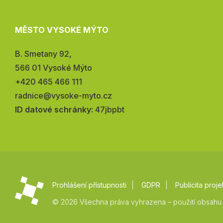
MĚSTO VYSOKÉ MÝTO
Adresa:
B. Smetany 92,
566 01 Vysoké Mýto
Telefon:
+420 465 466 111
E-
radnice@vysoke-myto.cz
mail:
ID datové schránky:
47jbpbt
Prohlášení přístupnosti
GDPR
Publicita proje
© 2026 Všechna práva vyhrazena – použití obsahu 