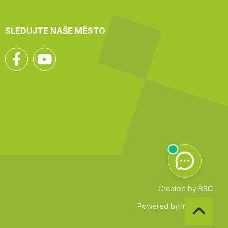
SLEDUJTE NAŠE MĚSTO
Facebook
YouTube
Created by
BSC
Zpět
Powered by
infocount
na