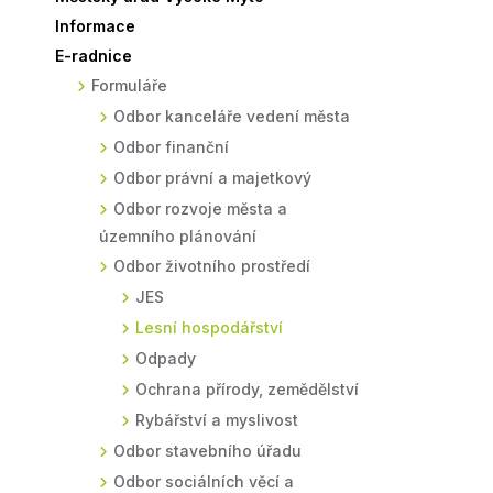
Informace
Sodomkovo Vysoké Mýto
Komise
E-radnice
Festival Hudba pomáhá
Termíny
Formuláře
Symboly města
Odbor kanceláře vedení města
Odbor finanční
Odbor právní a majetkový
Odbor rozvoje města a
územního plánování
Odbor životního prostředí
JES
Lesní hospodářství
Odpady
Ochrana přírody, zemědělství
Rybářství a myslivost
Odbor stavebního úřadu
Odbor sociálních věcí a