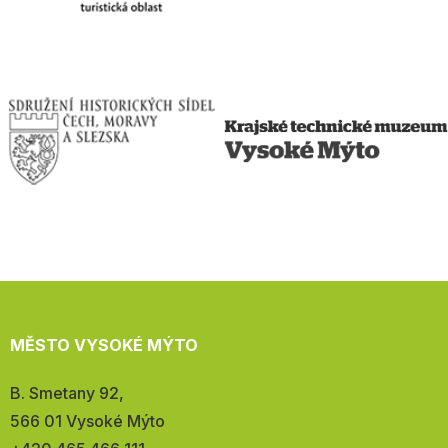
MĚSTO VYSOKÉ MÝTO
Adresa:
B. Smetany 92,
566 01 Vysoké Mýto