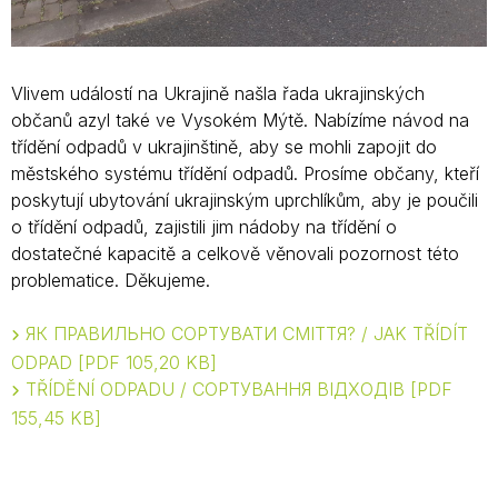
Vlivem událostí na Ukrajině našla řada ukrajinských
občanů azyl také ve Vysokém Mýtě. Nabízíme návod na
třídění odpadů v ukrajinštině, aby se mohli zapojit do
městského systému třídění odpadů. Prosíme občany, kteří
poskytují ubytování ukrajinským uprchlíkům, aby je poučili
o třídění odpadů, zajistili jim nádoby na třídění o
dostatečné kapacitě a celkově věnovali pozornost této
problematice. Děkujeme.
ЯК ПРАВИЛЬНО СОРТУВАТИ СМІТТЯ? / JAK TŘÍDÍT
ODPAD
PDF 105,20 KB
TŘÍDĚNÍ ODPADU / СОРТУВАННЯ ВІДХОДІВ
PDF
155,45 KB