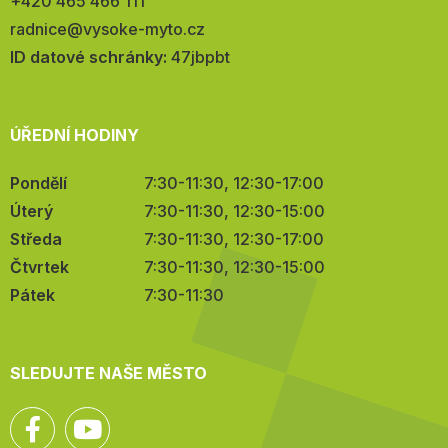
Telefon:
+420 465 466 111
E-
radnice@vysoke-myto.cz
mail:
ID datové schránky:
47jbpbt
ÚŘEDNÍ HODINY
Pondělí
7:30-11:30, 12:30-17:00
Úterý
7:30-11:30, 12:30-15:00
Středa
7:30-11:30, 12:30-17:00
Čtvrtek
7:30-11:30, 12:30-15:00
Pátek
7:30-11:30
SLEDUJTE NAŠE MĚSTO
Facebook
YouTube