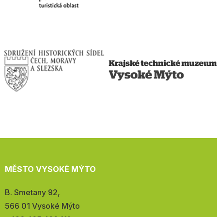
MĚSTO VYSOKÉ MÝTO
Adresa:
B. Smetany 92,
566 01 Vysoké Mýto