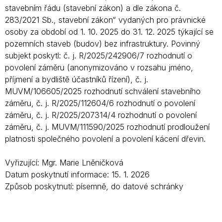
stavebním řádu (stavební zákon) a dle zákona č.
283/2021 Sb., stavební zákon“ vydaných pro právnické
osoby za období od 1. 10. 2025 do 31. 12. 2025 týkající se
pozemních staveb (budov) bez infrastruktury. Povinný
subjekt poskytl: č. j. R/2025/242906/7 rozhodnutí o
povolení záměru (anonymizováno v rozsahu jméno,
příjmení a bydliště účastníků řízení), č. j.
MUVM/106605/2025 rozhodnutí schválení stavebního
záměru, č. j. R/2025/112604/6 rozhodnutí o povolení
záměru, č. j. R/2025/207314/4 rozhodnutí o povolení
záměru, č. j. MUVM/111590/2025 rozhodnutí prodloužení
platnosti společného povolení a povolení kácení dřevin.
Vyřizující: Mgr. Marie Lněničková
Datum poskytnutí informace: 15. 1. 2026
Způsob poskytnutí: písemně, do datové schránky