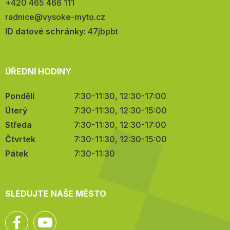
Telefon:
+420 465 466 111
E-
radnice@vysoke-myto.cz
mail:
ID datové schránky:
47jbpbt
ÚŘEDNÍ HODINY
Pondělí
7:30-11:30, 12:30-17:00
Úterý
7:30-11:30, 12:30-15:00
Středa
7:30-11:30, 12:30-17:00
Čtvrtek
7:30-11:30, 12:30-15:00
Pátek
7:30-11:30
SLEDUJTE NAŠE MĚSTO
Facebook
YouTube