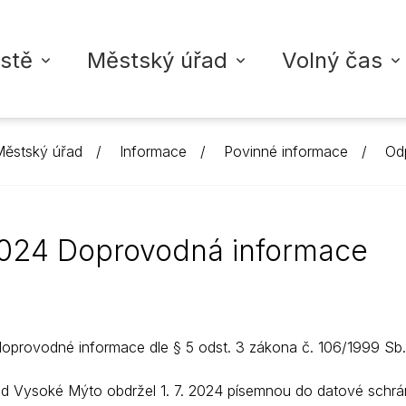
stě
Městský úřad
Volný čas
ěstský úřad
Informace
Povinné informace
Odp
ŘAD VYSOKÉ MÝTO
TA
ZDRAVOTNICTVÍ
INFORMACE
KULTURA
VYSOKOMÝTSKÝ ZPRAVO
školy
adu
dálostí
Nemocnice
Povinné informace
Městské akce
Digitální vydání zpravoda
 2024 Doprovodná informace
koly
í struktura
led akcí
Ordinace lékařů
Strategické dokumenty
Kontakty + inzerce
Fotogalerie
oly
rgány města
Úřední deska
M-klub
Přidat příspěvek
Ordinace pro děti a do
upiny
licie
Vyhlášky a nařízení
Městská knihovna
Ordinace pro dospělé
doprovodné informace dle § 5 odst. 3 zákona č. 106/1999 Sb.
Rozpočty
Městská galerie
Zubní ordinace
d Vysoké Mýto obdržel 1. 7. 2024 písemnou do datové schrá
Životní situace
Ostatní ordinace