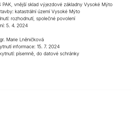
 PAK, vnější sklad výjezdové základny Vysoké Mýto
stavby: katastrální území Vysoké Mýto
nutí: rozhodnutí, společné povolení
í: 5. 4. 2024
Mgr. Marie Lněničková
tnutí informace: 15. 7. 2024
ytnutí: písemně, do datové schránky