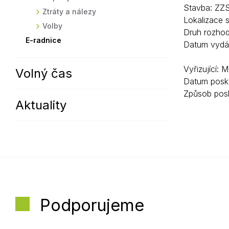
Stavba: ZZS
Ztráty a nálezy
Lokalizace 
Volby
Druh rozhod
E-radnice
Datum vydán
Vyřizující: 
Volný čas
Datum posky
Způsob posk
Aktuality
Podporujeme