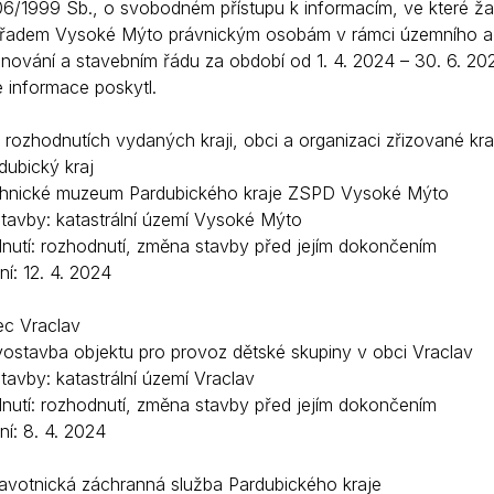
06/1999 Sb., o svobodném přístupu k informacím, ve které ž
Krizové informace
Veterináři
adem Vysoké Mýto právnickým osobám v rámci územního a st
nování a stavebním řádu za období od 1. 4. 2024 – 30. 6. 202
Pohotovost
Stavby a investice
informace poskytl.
Dotace a projekty
 rozhodnutích vydaných kraji, obci a organizaci zřizované kra
Odpady
dubický kraj
Ztráty a nálezy
chnické muzeum Pardubického kraje ZSPD Vysoké Mýto
stavby: katastrální území Vysoké Mýto
Volby
nutí: rozhodnutí, změna stavby před jejím dokončením
í: 12. 4. 2024
ec Vraclav
ostavba objektu pro provoz dětské skupiny v obci Vraclav
tavby: katastrální území Vraclav
nutí: rozhodnutí, změna stavby před jejím dokončením
í: 8. 4. 2024
ravotnická záchranná služba Pardubického kraje