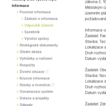
zákona č. 1
Informace
Sodomkovo Vysoké Mýto
Komise
Městským úř
Povinné informace
územním plá
Festival Hudba pomáhá
Termíny
požadované 
Žádosti o informace
Symboly města
Odpovědi žádosti
Informace o
Sazebník
Žadatel: Par
Výroční zprávy
Stavba: Te
Strategické dokumenty
Lokalizace 
Úřední deska
Druh rozhod
Datum vydán
Vyhlášky a nařízení
Rozpočty
Žadatel: Ob
Životní situace
Stavba: Nov
Krizové informace
Lokalizace s
Stavby a investice
Druh rozhod
Oznamovací systém
Datum vydán
Dotace a projekty
Žadatel: Zd
Odpady