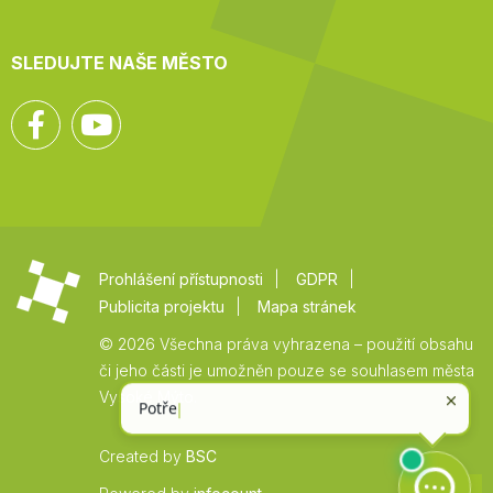
SLEDUJTE NAŠE MĚSTO
Facebook
YouTube
Prohlášení přístupnosti
GDPR
Publicita projektu
Mapa stránek
© 2026 Všechna práva vyhrazena – použití obsahu
či jeho části je umožněn pouze se souhlasem města
Vysoké Mýto.
Created by
BSC
Zpět