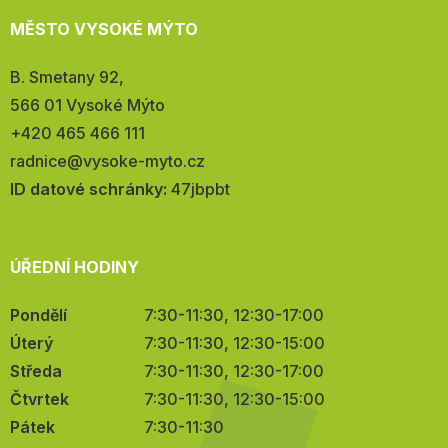
MĚSTO VYSOKÉ MÝTO
Adresa:
B. Smetany 92,
566 01 Vysoké Mýto
Telefon:
+420 465 466 111
E-
radnice@vysoke-myto.cz
mail:
ID datové schránky:
47jbpbt
ÚŘEDNÍ HODINY
Pondělí
7:30-11:30, 12:30-17:00
Úterý
7:30-11:30, 12:30-15:00
Středa
7:30-11:30, 12:30-17:00
Čtvrtek
7:30-11:30, 12:30-15:00
Pátek
7:30-11:30