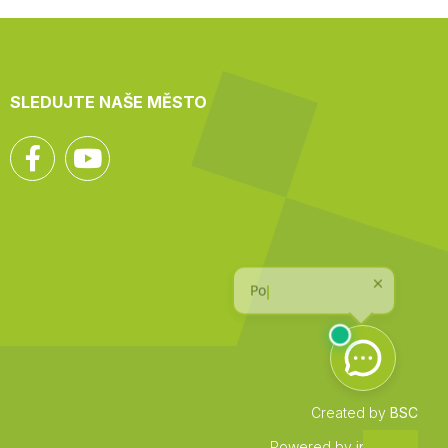
SLEDUJTE NAŠE MĚSTO
Facebook
YouTube
Created by
BSC
Zpět
Powered by
infocount