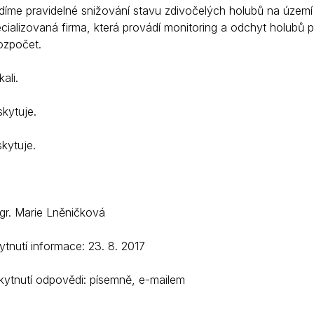
díme pravidelné snižování stavu zdivočelých holubů na území 
cializovaná firma, která provádí monitoring a odchyt holubů
ozpočet.
ali.
kytuje.
kytuje.
Mgr. Marie Lněničková
tnutí informace: 23. 8. 2017
ytnutí odpovědi: písemně, e-mailem