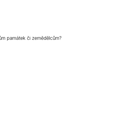
Kontakty
elům památek či zemědělcům?