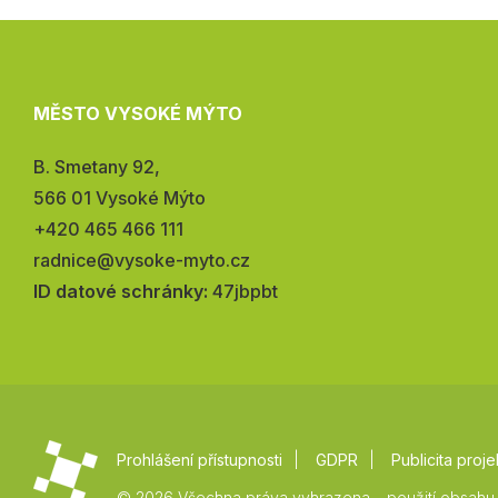
MĚSTO VYSOKÉ MÝTO
Adresa:
B. Smetany 92,
566 01 Vysoké Mýto
Telefon:
+420 465 466 111
E-
radnice@vysoke-myto.cz
mail:
ID datové schránky:
47jbpbt
Prohlášení přístupnosti
GDPR
Publicita proje
© 2026 Všechna práva vyhrazena – použití obsahu 