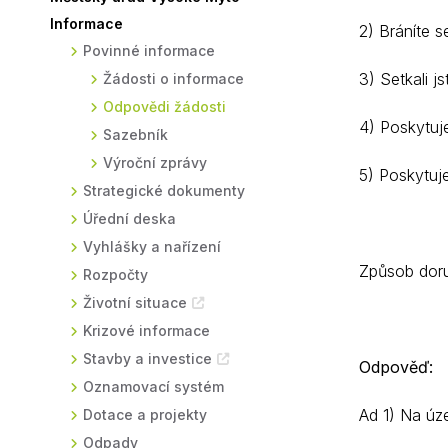
Informace
Sodomkovo Vysoké Mýto
Komise
2) Bráníte s
Povinné informace
Festival Hudba pomáhá
Termíny
3) Setkali j
Žádosti o informace
Symboly města
Odpovědi žádosti
4) Poskytuj
Sazebník
Výroční zprávy
5) Poskytuj
Strategické dokumenty
Úřední deska
Vyhlášky a nařízení
Způsob doru
Rozpočty
Životní situace
Krizové informace
Stavby a investice
Odpověď:
Oznamovací systém
Ad 1) Na úz
Dotace a projekty
Odpady