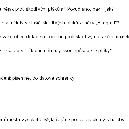
Krizové informace
Veterináři
e nějak proti škodlivým ptákům? Pokud ano, pak – jak?
Pohotovost
Stavby a investice
ste se někdy s plašiči škodlivých ptáků značky „Birdgard“?
Dotace a projekty
e vaše obec dotace na obranu proti škodlivým ptákům majit
Odpady
Ztráty a nálezy
e vaše obec někomu náhrady škod způsobené ptáky?
Volby
čení: písemně, do datové schránky
emí města Vysokého Mýta řešíme pouze problémy s holuby.