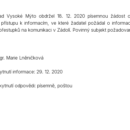
Krizové informace
Veterináři
ad Vysoké Mýto obdržel 18. 12. 2020 písemnou žádost o 
Pohotovost
Stavby a investice
řístupu k informacím, ve které žadatel požádal o informac
Dotace a projekty
přestupků na komunikaci v Zádolí. Povinný subjekt požadovan
Odpady
Ztráty a nálezy
Mgr. Marie Lněničková
Volby
tnutí informace: 29. 12. 2020
ytnutí odpovědi: písemně, poštou