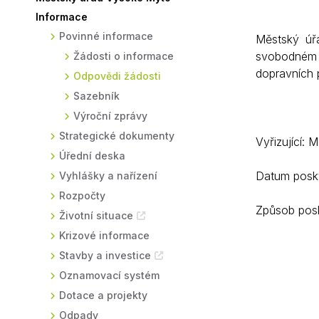
Informace
Sodomkovo Vysoké Mýto
Komise
Povinné informace
Městský úř
Festival Hudba pomáhá
Termíny
svobodném p
Žádosti o informace
Symboly města
dopravních 
Odpovědi žádosti
Sazebník
Výroční zprávy
Strategické dokumenty
Vyřizující: 
Úřední deska
Datum posky
Vyhlášky a nařízení
Rozpočty
Způsob posk
Životní situace
Krizové informace
Stavby a investice
Oznamovací systém
Dotace a projekty
Odpady