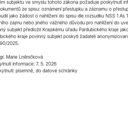
ém subjektu ve smyslu tohoto zákona požaduje poskytnutí 
Krizové informace
Veterináři
dokumentů ze spisu: oznámení přestupku a záznamu o přestu
udil jako žádost o nahlížení do spisu dle rozsudku NSS 1 As 
Pohotovost
Stavby a investice
vního zájmu nebo jiného vážného důvodu pro nahlížení do uved
Dotace a projekty
nný subjekt předložil Krajskému úřadu Pardubického kraje ja
bického kraje povinný subjekt poskytl žadateli anonymizovan
Odpady
90/2025.
Ztráty a nálezy
Mgr. Marie Lněničková
Volby
tnutí informace: 7. 5. 2026
ytnutí: písemně, do datové schránky