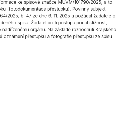
informace ke spisové značce MUVM/101790/2025, a to
Kontakty
pku (fotodokumentace přestupku). Povinný subjekt
164/2025, b. 47 ze dne 6. 11. 2025 a požádal žadatele o
eného spisu. Žadatel proti postupu podal stížnost,
ko nadřízenému orgánu. Na základě rozhodnutí Krajského
é oznámení přestupku a fotografie přestupku ze spisu