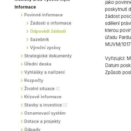
jako povinn
Informace
Sodomkovo Vysoké Mýto
Komise
poskytnutí 
Povinné informace
žádost poso
Festival Hudba pomáhá
Termíny
sdělení prá
Žádosti o informace
Symboly města
kterou povi
Odpovědi žádosti
úřadu Pardu
Sazebník
MUVM/1017
Výroční zprávy
Strategické dokumenty
Vyřizující: 
Úřední deska
Datum posky
Způsob posk
Vyhlášky a nařízení
Rozpočty
Životní situace
Krizové informace
Stavby a investice
Oznamovací systém
Dotace a projekty
Odpady