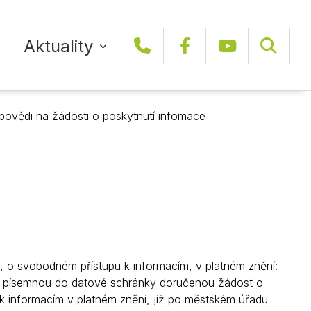
Aktuality
+420 465 466 111
Facebook
YouTub
ovědi na žádosti o poskytnutí infomace
DAJ
SLUŽBY A ORGANIZACE MĚSTA
E-RADNICE
SPORTOVNÍ KLUBY A SPORTOVIŠTĚ
KRÁTCE Z RADNICE
je
Technické služby
Formuláře
Sportovní kluby
VIDEOREPORTÁŽE
Městský bytový podnik
Elektronická podatelna
Sportoviště
rost
Městské lesy
Lepší Mýto
ODBĚR NOVINEK
CÍRKVE
Vodovody a kanalizace
Mapový server
, o svobodném přístupu k informacím, v platném znění:
Sportcentrum Vysoké Mýto
Online kamery
6 písemnou do datové schránky doručenou žádost o
ARCHIV ZPRÁV
SPOLKY
k informacím v platném znění, jíž po městském úřadu
Vysokomýtská kulturní
Informace o radarech