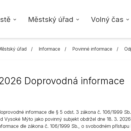
stě
Městský úřad
Volný čas
ěstský úřad
Informace
Povinné informace
Odp
ŘAD VYSOKÉ MÝTO
TA
ZDRAVOTNICTVÍ
INFORMACE
KULTURA
VYSOKOMÝTSKÝ ZPRAVO
školy
adu
dálostí
Nemocnice
Povinné informace
Městské akce
Digitální vydání zpravoda
. 2026 Doprovodná informace
koly
í struktura
led akcí
Ordinace lékařů
Strategické dokumenty
Kontakty + inzerce
Fotogalerie
oly
rgány města
Úřední deska
M-klub
Přidat příspěvek
Ordinace pro děti a do
upiny
licie
Vyhlášky a nařízení
Městská knihovna
Ordinace pro dospělé
doprovodné informace dle § 5 odst. 3 zákona č. 106/1999 Sb.
Rozpočty
Městská galerie
Zubní ordinace
d Vysoké Mýto jako povinný subjekt obdržel dne 18. 3. 202
informace dle zákona č. 106/1999 Sb., o svobodném přístupu 
Životní situace
Ostatní ordinace