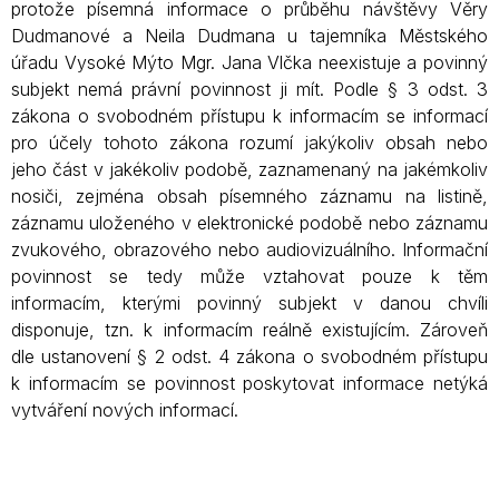
protože písemná informace o průběhu návštěvy Věry
Dudmanové a Neila Dudmana u tajemníka Městského
úřadu Vysoké Mýto Mgr. Jana Vlčka neexistuje a povinný
subjekt nemá právní povinnost ji mít. Podle § 3 odst. 3
zákona o svobodném přístupu k informacím se informací
pro účely tohoto zákona rozumí jakýkoliv obsah nebo
jeho část v jakékoliv podobě, zaznamenaný na jakémkoliv
nosiči, zejména obsah písemného záznamu na listině,
záznamu uloženého v elektronické podobě nebo záznamu
zvukového, obrazového nebo audiovizuálního. Informační
povinnost se tedy může vztahovat pouze k těm
informacím, kterými povinný subjekt v danou chvíli
disponuje, tzn. k informacím reálně existujícím. Zároveň
dle ustanovení § 2 odst. 4 zákona o svobodném přístupu
k informacím se povinnost poskytovat informace netýká
vytváření nových informací.