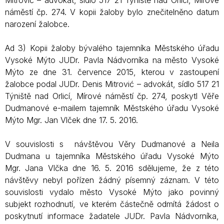
Mitrović – advokát, sídlo 517 21 Týniště nad Orlicí, Mírové
náměstí čp. 274. V kopii žaloby bylo znečitelněno datum
narození žalobce.
Ad 3) Kopii žaloby bývalého tajemníka Městského úřadu
Vysoké Mýto JUDr. Pavla Nádvorníka na město Vysoké
Mýto ze dne 31. července 2015, kterou v zastoupení
žalobce podal JUDr. Denis Mitrović – advokát, sídlo 517 21
Týniště nad Orlicí, Mírové náměstí čp. 274, poskytl Věře
Dudmanové e-mailem tajemník Městského úřadu Vysoké
Mýto Mgr. Jan Vlček dne 17. 5. 2016.
V souvislosti s návštěvou Věry Dudmanové a Neila
Dudmana u tajemníka Městského úřadu Vysoké Mýto
Mgr. Jana Vlčka dne 16. 5. 2016 sdělujeme, že z této
návštěvy nebyl pořízen žádný písemný záznam. V této
souvislosti vydalo město Vysoké Mýto jako povinný
subjekt rozhodnutí, ve kterém částečně odmítá žádost o
poskytnutí informace žadatele JUDr. Pavla Nádvorníka,