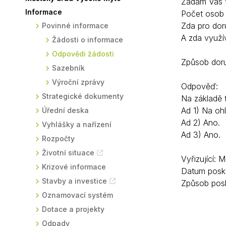
Žádám Vás t
Informace
Počet osob 
Sodomkovo Vysoké Mýto
Komise
Zda pro dor
Povinné informace
Festival Hudba pomáhá
Termíny
A zda využí
Žádosti o informace
Symboly města
Odpovědi žádosti
Způsob doru
Sazebník
Výroční zprávy
Odpověď:
Strategické dokumenty
Na základě 
Ad 1) Na oh
Úřední deska
Ad 2) Ano.
Vyhlášky a nařízení
Ad 3) Ano.
Rozpočty
Životní situace
Vyřizující:
Krizové informace
Datum posky
Stavby a investice
Způsob posk
Oznamovací systém
Dotace a projekty
Odpady