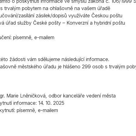
ímto o poskytnutí informace ve smyslu zákona č. 106/1999 S
s trvalým pobytem na ohlašovně na vašem úřadě
Krizové informace
Veterináři
učování/zasílání zásilek/dopisů využíváte Českou poštu
Pohotovost
Stavby a investice
vá úřad služby České pošty – Konverzní a hybridní poštu
Dotace a projekty
čení: písemně, e-mailem
Odpady
Ztráty a nálezy
této žádosti vám sdělujeme následující informace.
Volby
lašovně městského úřadu je hlášeno 299 osob s trvalým pob
 Mgr. Marie Lněničková, odbor kanceláře vedení města
tnutí informace: 14. 10. 2025
ytnutí: písemně, e-mailem