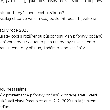
ky, §7a. odst. j), jaké požadavky na zabezpečení přípravy
Kontakty
státu podle výše uvedeného zákona?
ílají obce ve vašem k.ú., podle §8, odst. f), zákona
tátu v roce 2023?
í úřady obcí s rozšířenou působností Plán přípravy občanů
ení zpracovali? Je tento plán utajovaný? Lze si tento
ení internetový přístup, žádám o jeho zaslání v
du nezasíláme.
ní k problematice přípravy občanů k obraně státu, které
é velitelství Pardubice dne 17. 2. 2023 na Městském
dílíme.