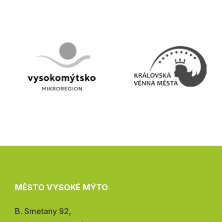
MĚSTO VYSOKÉ MÝTO
Adresa:
B. Smetany 92,