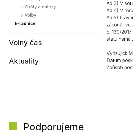
Ad 3) V sou
Ztráty a nálezy
Ad 4) V roc
Volby
Ad 5) Právn
E-radnice
zákonů, ve z
č. 139/2017 
státu nemá 
Volný čas
Vyřizující: 
Aktuality
Datum posky
Způsob posk
Podporujeme