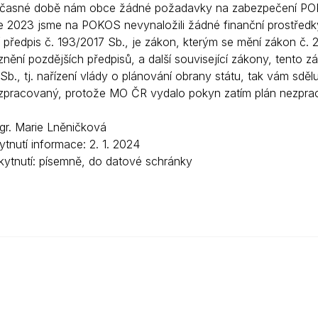
časné době nám obce žádné požadavky na zabezpečení POKO
e 2023 jsme na POKOS nevynaložili žádné finanční prostředk
í předpis č. 193/2017 Sb., je zákon, kterým se mění zákon č.
nění pozdějších předpisů, a další související zákony, tento z
Sb., tj. nařízení vlády o plánování obrany státu, tak vám sd
zpracovaný, protože MO ČR vydalo pokyn zatím plán nezprac
Mgr. Marie Lněničková
tnutí informace: 2. 1. 2024
ytnutí: písemně, do datové schránky