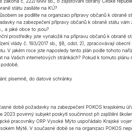
ě zákona č. 222/1999 sb., o zajišťování obrany České republi
raně státu zasíláte na KÚ?
Krizové informace
Veterináři
ůsobem se podílíte na organizaci přípravy občanů k obraně 
Pohotovost
Stavby a investice
adavky na zabezpečení přípravy občanů k obraně státu vám zas
., a jaké obce to jsou?
Dotace a projekty
nční prostředky jste vynaložili na přípravu občanů k obraně s
Odpady
ízení vlády č. 193/2017 sb., §8, odst. 2), zpracovávají obecn
tu. V jakém roce jste naposledy tento plán podle tohoto naříz
Ztráty a nálezy
at na Vašich internetových stránkách? Pokud k tomuto plánu n
Volby
é podobě.
ní: písemně, do datové schránky
časné době požadavky na zabezpečení POKOS krajskému úřa
e 2023 povinný subjekt poskytl součinnost při zajištění škole
ické pracovníky ORP Vysoké Mýto uspořádalo Krajské vojensk
sokém Mýtě. V současné době se na organizaci POKOS nepo