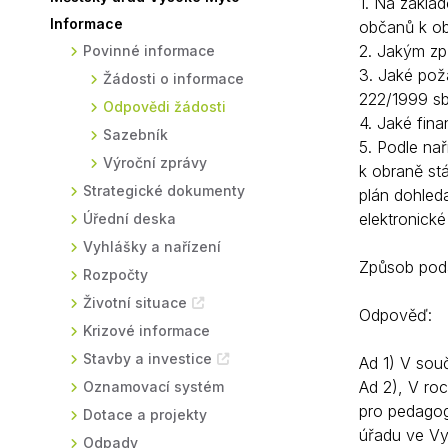
1. Na základ
Informace
občanů k ob
Sodomkovo Vysoké Mýto
Komise
2. Jakým zp
Povinné informace
Festival Hudba pomáhá
Termíny
3. Jaké pož
Žádosti o informace
222/1999 sb
Symboly města
Odpovědi žádosti
4. Jaké fina
Sazebník
5. Podle nař
Výroční zprávy
k obraně stá
Strategické dokumenty
plán dohled
elektronick
Úřední deska
Vyhlášky a nařízení
Způsob podá
Rozpočty
Životní situace
Odpověď:
Krizové informace
Stavby a investice
Ad 1) V sou
Ad 2), V roc
Oznamovací systém
pro pedagog
Dotace a projekty
úřadu ve Vy
Odpady