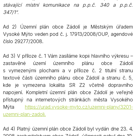
stávající místní komunikace na p.p.č. 340 a p.p.č.
347/1“.
Ad 2) Územní plán obce Zádolí je Městským úřadem
Vysoké Mýto veden pod č. j. 17913/2008/OUP, agendové
číslo 29277/2008.
Ad 3) V příloze č. 1 Vám zasíláme kopii hlavního výkresu –
zastavěné území územního plánu obce Zádolí
s vymezenými plochami a v příloze č. 2 titulní stranu
textové části územního plánu obce Zádolí a stranu č. 5,
kde je vymezena lokalita SR Z2 včetně dopravního
napojení. Kompletní územní plán obce Zádolí je veřejně
přístupný na internetových stránkách města Vysokého
Mýta
https://urad.vysoke-myto.cz/uzemni-plany/3201-
uzemni-plan-zadoli.
Ad 4) Platný územní plán obce Zádolí byl vydán dne 23. 4.