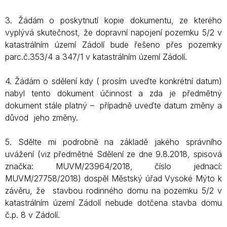
3. Žádám o poskytnutí kopie dokumentu, ze kterého
vyplývá skutečnost, že dopravní napojení pozemku 5/2 v
katastrálním území Zádolí bude řešeno přes pozemky
parc.č.353/4 a 347/1 v katastrálním území Zádolí.
4. Žádám o sdělení kdy ( prosím uveďte konkrétní datum)
nabyl tento dokument účinnost a zda je předmětný
dokument stále platný – případně uveďte datum změny a
důvod jeho změny.
5. Sdělte mi podrobně na základě jakého správního
uvážení (viz předmětné Sdělení ze dne 9.8.2018, spisová
značka: MUVM/23964/2018, číslo jednací:
MUVM/27758/2018) dospěl Městský úřad Vysoké Mýto k
závěru, že stavbou rodinného domu na pozemku 5/2 v
katastrálním území Zádolí nebude dotčena stavba domu
č.p. 8 v Zádolí.