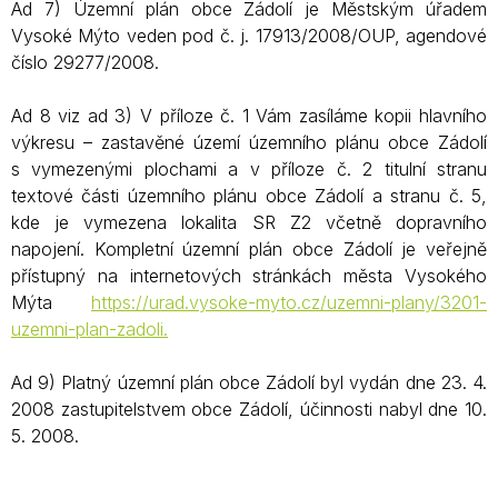
Ad 7) Územní plán obce Zádolí je Městským úřadem
Vysoké Mýto veden pod č. j. 17913/2008/OUP, agendové
číslo 29277/2008.
Ad 8 viz ad 3) V příloze č. 1 Vám zasíláme kopii hlavního
výkresu – zastavěné území územního plánu obce Zádolí
s vymezenými plochami a v příloze č. 2 titulní stranu
textové části územního plánu obce Zádolí a stranu č. 5,
kde je vymezena lokalita SR Z2 včetně dopravního
napojení. Kompletní územní plán obce Zádolí je veřejně
přístupný na internetových stránkách města Vysokého
Mýta
https://urad.vysoke-myto.cz/uzemni-plany/3201-
uzemni-plan-zadoli.
Ad 9) Platný územní plán obce Zádolí byl vydán dne 23. 4.
2008 zastupitelstvem obce Zádolí, účinnosti nabyl dne 10.
5. 2008.