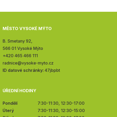
MĚSTO VYSOKÉ MÝTO
Adresa:
B. Smetany 92,
566 01 Vysoké Mýto
Telefon:
+420 465 466 111
E-
radnice@vysoke-myto.cz
mail:
ID datové schránky:
47jbpbt
ÚŘEDNÍ HODINY
Pondělí
7:30-11:30, 12:30-17:00
Úterý
7:30-11:30, 12:30-15:00