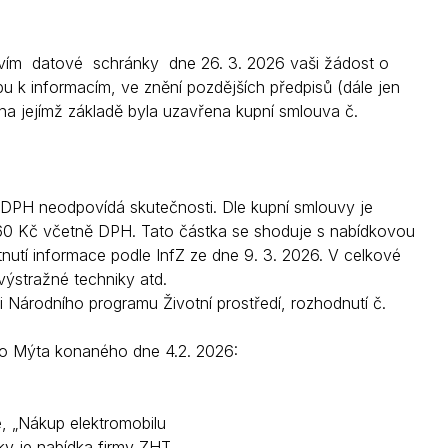
vím datové schránky dne 26. 3. 2026 vaši žádost o
 k informacím, ve znění pozdějších předpisů (dále jen
na jejímž základě byla uzavřena kupní smlouva č.
 DPH neodpovídá skutečnosti. Dle kupní smlouvy je
60 Kč včetně DPH. Tato částka se shoduje s nabídkovou
nutí informace podle InfZ ze dne 9. 3. 2026. V celkové
výstražné techniky atd.
 Národního programu Životní prostředí, rozhodnutí č.
ho Mýta konaného dne 4.2. 2026:
, „Nákup elektromobilu
ky je nabídka firmy ZHT