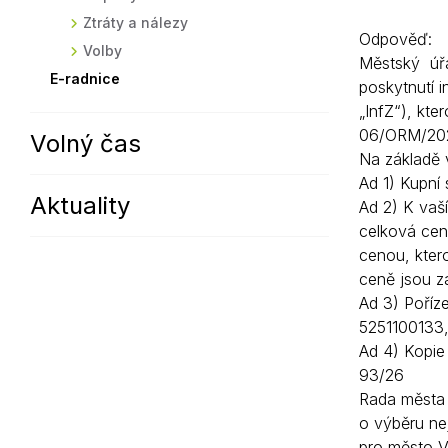
Ztráty a nálezy
Odpověď:
Volby
Městský úřa
E-radnice
poskytnutí 
„InfZ“), kte
06/ORM/20
Volný čas
Na základě 
Ad 1) Kupní
Aktuality
Ad 2) K vaš
celková cen
cenou, kter
ceně jsou za
Ad 3) Poříze
5251100133,
Ad 4) Kopie
93/26
Rada města 
o výběru ne
pro město V