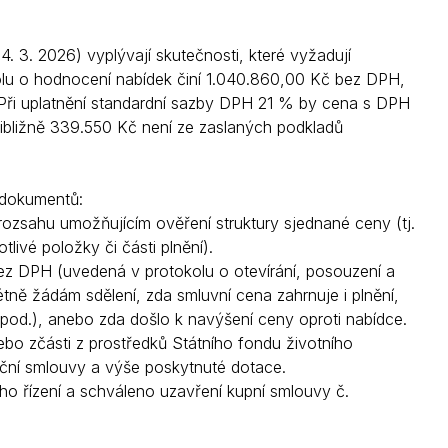
Kontakty
3. 2026) vyplývají skutečnosti, které vyžadují
olu o hodnocení nabídek činí 1.040.860,00 Kč bez DPH,
Při uplatnění standardní sazby DPH 21 % by cena s DPH
řibližně 339.550 Kč není ze zaslaných podkladů
 dokumentů:
rozsahu umožňujícím ověření struktury sjednané ceny (tj.
ivé položky či části plnění).
bez DPH (uvedená v protokolu o otevírání, posouzení a
ně žádám sdělení, zda smluvní cena zahrnuje i plnění,
apod.), anebo zda došlo k navýšení ceny oproti nabídce.
ebo zčásti z prostředků Státního fondu životního
tační smlouvy a výše poskytnuté dotace.
ho řízení a schváleno uzavření kupní smlouvy č.