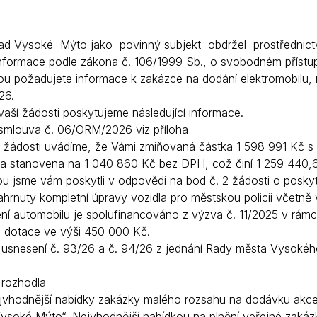
d Vysoké Mýto jako povinný subjekt obdržel prostřednict
informace podle zákona č. 106/1999 Sb., o svobodném přístupu
rou požadujete informace k zakázce na dodání elektromobilu, 
26.
vaší žádosti poskytujeme následující informace.
 smlouva č. 06/ORM/2026 viz příloha
í žádosti uvádíme, že Vámi zmiňovaná částka 1 598 991 Kč s
a stanovena na 1 040 860 Kč bez DPH, což činí 1 259 440,
ou jsme vám poskytli v odpovědi na bod č. 2 žádosti o poskyt
hrnuty kompletní úpravy vozidla pro městskou policii včetně 
ní automobilu je spolufinancováno z výzva č. 11/2025 v rámci
 dotace ve výši 450 000 Kč.
 usnesení č. 93/26 a č. 94/26 z jednání Rady města Vysoké
rozhodla
jvhodnější nabídky zakázky malého rozsahu na dodávku akce
ysoké Mýto“. Nejvhodnější nabídkou na plnění veřejné zakáz