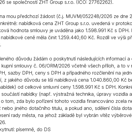
026 se společností ZHT Group s.r.o. (IČO: 27762262).
Krizové informace
Veterináři
na mou předchozí žádost (č.j. MUVM/052248/2026 ze dne 24. 
Pohotovost
Stavby a investice
onkrétně: nabídková cena ZHT Group s.r.o. uvedená v protok
Dotace a projekty
ková hodnota smlouvy je uváděna jako 1.598.991 Kč s DPH. 
 nabídkové ceně měla činit 1.259.440,60 Kč. Rozdíl ve výši p
Odpady
.
Ztráty a nálezy
eného důvodu žádám o poskytnutí následujících informací a
Volby
ní kupní smlouvy č. 06/ORM/2026 včetně všech příloh, a to v 
H, sazby DPH, ceny s DPH a případného rozčlenění na jednotl
ní, z jakého důvodu se liší nabídková cena 1.040.860,00 Kč 
abídek) od celkové smluvní ceny 1.598.991 Kč s DPH. Konkrét
 součástí nabídky (např. výstražná technika, úpravy vozidla 
 o tom, zda bylo pořízení tohoto vozidla financováno zcela n
 nebo jiného dotačního titulu, a pokud ano, sdělení čísla do
esení rady města, na jehož základě byl vybrán vítěz výběrové
26.
ytnutí: písemně, do DS