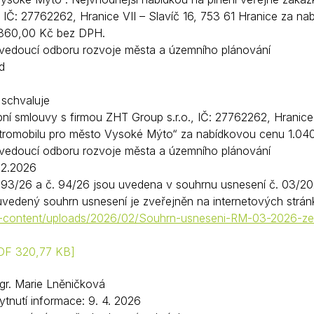
, IČ: 27762262, Hranice VII – Slavíč 16, 753 61 Hranice za n
.860,00 Kč bez DPH.
vedoucí odboru rozvoje města a územního plánování
d
schvaluje
pní smlouvy s firmou ZHT Group s.r.o., IČ: 27762262, Hranice
tromobilu pro město Vysoké Mýto“ za nabídkovou cenu 1.04
vedoucí odboru rozvoje města a územního plánování
02.2026
 93/26 a č. 94/26 jsou uvedena v souhrnu usnesení č. 03/
 uvedený souhrn usnesení je zveřejněn na internetových str
-content/uploads/2026/02/Souhrn-usneseni-RM-03-2026-ze-
DF 320,77 KB
Mgr. Marie Lněničková
tnutí informace: 9. 4. 2026