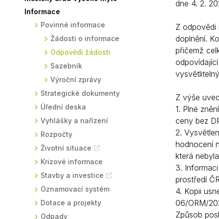
dne 4. 2. 2
Informace
Sodomkovo Vysoké Mýto
Komise
Povinné informace
Z odpovědi 
Festival Hudba pomáhá
Termíny
doplnění. K
Žádosti o informace
Symboly města
přičemž cel
Odpovědi žádosti
odpovídající
Sazebník
vysvětlitelný
Výroční zprávy
Strategické dokumenty
Z výše uved
Úřední deska
1. Plné zně
ceny bez DP
Vyhlášky a nařízení
2. Vysvětle
Rozpočty
hodnocení n
Životní situace
která nebyla
Krizové informace
3. Informaci
Stavby a investice
prostředí ČR
Oznamovací systém
4. Kopii usn
06/ORM/20
Dotace a projekty
Způsob posk
Odpady