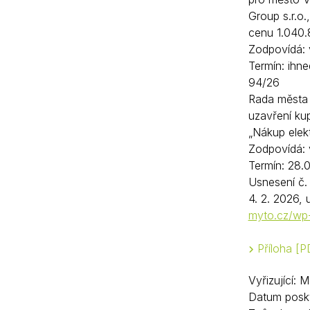
Group s.r.o.
cenu 1.040
Zodpovídá: 
Termín: ihne
94/26
Rada města 
uzavření ku
„Nákup elek
Zodpovídá: 
Termín: 28.
Usnesení č.
4. 2. 2026,
myto.cz/wp
Příloha
P
Vyřizující: 
Datum posky