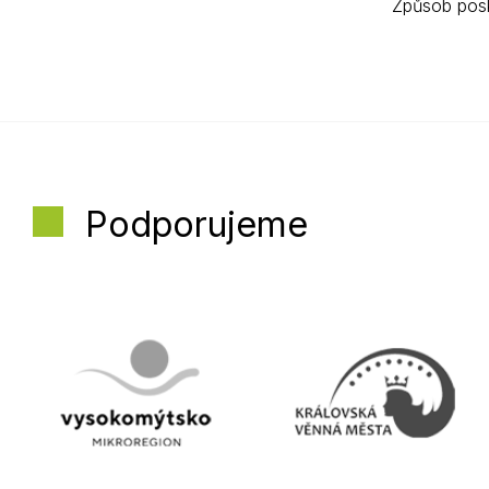
Způsob posk
Podporujeme