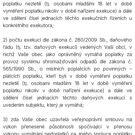
poplatku nezletilí (tj. osobami mladšími 18 let v době
vyměření poplatku nikoliv v době nařízení exekuce) a dále
ve sdělení čísel jednacích těchto exekučních řízeních u
konkrétního exekutora;
2) počtu exekucí dle zákona č. 280/2009 Sb., daňového
řádu (tj. tzv. daňových exekucí) vedených Vaší obcí, v
nichž Vaše obec jako oprávněný vymáhá poplatky za
provoz systému shromažďování odpadů dle zákona č.
565/1990 Sb., o místních poplatcích po povinných –
plátcích poplatku, kteří byli v době vyměření poplatku
nezletilí (tj. osobami mladšími 18 let v době vyměření
poplatku nikoliv v době nařízení exekuce) a dále ve
sdělení čísel jednacích těchto daňových exekucí s
uvedením subjektu, který je vymáhá;
3) zda Vaše obec uzavřela veřejnoprávní smlouvu na
výkon přenesené působnosti spočívající v přenosu
výkonu vymáhání nedoplatků na jiného správce poplatku