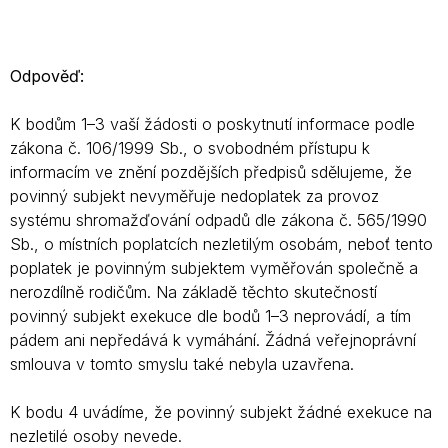
Odpověď:
K bodům 1–3 vaší žádosti o poskytnutí informace podle
zákona č. 106/1999 Sb., o svobodném přístupu k
informacím ve znění pozdějších předpisů sdělujeme, že
povinný subjekt nevyměřuje nedoplatek za provoz
systému shromažďování odpadů dle zákona č. 565/1990
Sb., o místních poplatcích nezletilým osobám, neboť tento
poplatek je povinným subjektem vyměřován společně a
nerozdílně rodičům. Na základě těchto skutečností
povinný subjekt exekuce dle bodů 1–3 neprovádí, a tím
pádem ani nepředává k vymáhání. Žádná veřejnoprávní
smlouva v tomto smyslu také nebyla uzavřena.
K bodu 4 uvádíme, že povinný subjekt žádné exekuce na
nezletilé osoby nevede.