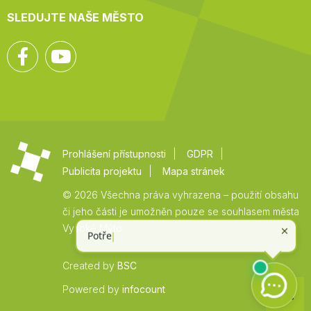
SLEDUJTE NAŠE MĚSTO
Facebook
YouTube
Prohlášení přístupnosti
GDPR
Publicita projektu
Mapa stránek
© 2026 Všechna práva vyhrazena – použití obsahu
či jeho části je umožněn pouze se souhlasem města
Vysoké Mýto.
Created by
BSC
Zpět
Powered by
infocount
na