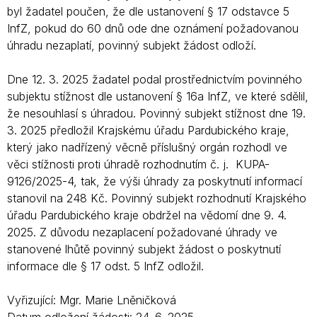
byl žadatel poučen, že dle ustanovení § 17 odstavce 5
InfZ, pokud do 60 dnů ode dne oznámení požadovanou
úhradu nezaplatí, povinný subjekt žádost odloží.
Dne 12. 3. 2025 žadatel podal prostřednictvím povinného
subjektu stížnost dle ustanovení § 16a InfZ, ve které sdělil,
že nesouhlasí s úhradou. Povinný subjekt stížnost dne 19.
3. 2025 předložil Krajskému úřadu Pardubického kraje,
který jako nadřízený věcně příslušný orgán rozhodl ve
věci stížnosti proti úhradě rozhodnutím č. j. KUPA-
9126/2025-4, tak, že výši úhrady za poskytnutí informací
stanovil na 248 Kč. Povinný subjekt rozhodnutí Krajského
úřadu Pardubického kraje obdržel na vědomí dne 9. 4.
2025. Z důvodu nezaplacení požadované úhrady ve
stanovené lhůtě povinný subjekt žádost o poskytnutí
informace dle § 17 odst. 5 InfZ odložil.
Vyřizující: Mgr. Marie Lněničková