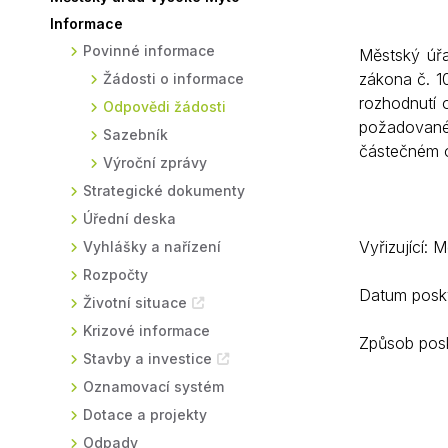
Informace
Sodomkovo Vysoké Mýto
Komise
Povinné informace
Městský úř
Festival Hudba pomáhá
Termíny
zákona č. 1
Žádosti o informace
Symboly města
rozhodnutí 
Odpovědi žádosti
požadované
Sazebník
částečném o
Výroční zprávy
Strategické dokumenty
Úřední deska
Vyřizující: 
Vyhlášky a nařízení
Rozpočty
Datum posky
Životní situace
Krizové informace
Způsob posk
Stavby a investice
Oznamovací systém
Dotace a projekty
Odpady