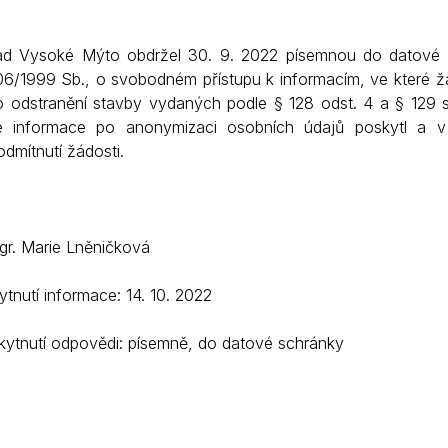
Krizové informace
Veterináři
ad Vysoké Mýto obdržel 30. 9. 2022 písemnou do datové s
Pohotovost
Stavby a investice
06/1999 Sb., o svobodném přístupu k informacím, ve které ža
Dotace a projekty
o odstranění stavby vydaných podle § 128 odst. 4 a § 129 
 informace po anonymizaci osobních údajů poskytl a v
Odpady
dmítnutí žádosti.
Ztráty a nálezy
Volby
Mgr. Marie Lněničková
tnutí informace: 14. 10. 2022
ytnutí odpovědi: písemně, do datové schránky