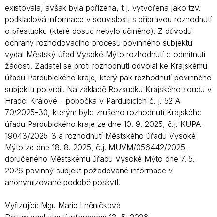
existovala, avšak byla pořízena, t j. vytvořena jako tzv.
podkladová informace v souvislosti s přípravou rozhodnutí
o přestupku (které dosud nebylo učiněno). Z důvodu
ochrany rozhodovacího procesu povinného subjektu
vydal Městský úřad Vysoké Mýto rozhodnutí o odmítnutí
žádosti. Žadatel se proti rozhodnutí odvolal ke Krajskému
úřadu Pardubického kraje, který pak rozhodnutí povinného
subjektu potvrdil. Na základě Rozsudku Krajského soudu v
Hradci Králové – pobočka v Pardubicích č. j. 52 A
70/2025-30, kterým bylo zrušeno rozhodnutí Krajského
úřadu Pardubického kraje ze dne 10. 9. 2025, č.j. KUPA-
19043/2025-3 a rozhodnutí Městského úřadu Vysoké
Mýto ze dne 18. 8. 2025, č.j. MUVM/056442/2025,
doručeného Městskému úřadu Vysoké Mýto dne 7. 5.
2026 povinný subjekt požadované informace v
anonymizované podobě poskytl.
Vyřizující: Mgr. Marie Lněničková