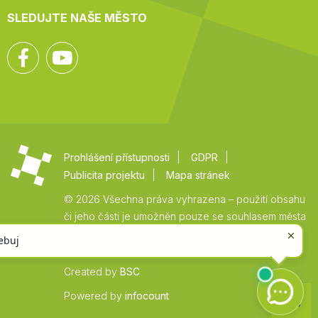
SLEDUJTE NAŠE MĚSTO
Facebook
YouTube
Prohlášení přístupnosti
GDPR
Publicita projektu
Mapa stránek
© 2026 Všechna práva vyhrazena – použití obsahu
či jeho části je umožněn pouze se souhlasem města
Vysoké Mýto.
Created by
BSC
Zpět
Powered by
infocount
na