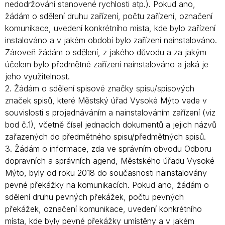
nedodržování stanovené rychlosti atp.). Pokud ano,
žádám o sdělení druhu zařízení, počtu zařízení, označení
komunikace, uvedení konkrétního místa, kde bylo zařízení
instalováno a v jakém období bylo zařízení nainstalováno.
Zároveň žádám o sdělení, z jakého důvodu a za jakým
účelem bylo předmětné zařízení nainstalováno a jaká je
jeho využitelnost.
2. Žádám o sdělení spisové značky spisu/spisových
značek spisů, které Městský úřad Vysoké Mýto vede v
souvislosti s projednáváním a nainstalováním zařízení (viz
bod č.1), včetně čísel jednacích dokumentů a jejich názvů
zařazených do předmětného spisu/předmětných spisů.
3. Žádám o informace, zda ve správním obvodu Odboru
dopravních a správních agend, Městského úřadu Vysoké
Mýto, byly od roku 2018 do současnosti nainstalovány
pevné překážky na komunikacích. Pokud ano, žádám o
sdělení druhu pevných překážek, počtu pevných
překážek, označení komunikace, uvedení konkrétního
místa, kde byly pevné překážky umístěny a v jakém