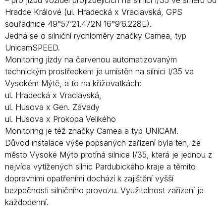
– pro jízdu vozidel projíždějících na silnici I/35 ve směru od
Hradce Králové (ul. Hradecká x Vraclavská, GPS
souřadnice 49°57’21.472N 16°9’6.228E).
Jedná se o silniční rychloměry značky Camea, typ
UnicamSPEED.
Monitoring jízdy na červenou automatizovaným
technickým prostředkem je umístěn na silnici I/35 ve
Vysokém Mýtě, a to na křižovatkách:
ul. Hradecká x Vraclavská,
ul. Husova x Gen. Závady
ul. Husova x Prokopa Velikého
Monitoring je též značky Camea a typ UNICAM.
Důvod instalace výše popsaných zařízení byla ten, že
město Vysoké Mýto protíná silnice I/35, která je jednou z
nejvíce vytížených silnic Pardubického kraje a těmito
dopravními opatřeními dochází k zajištění vyšší
bezpečnosti silničního provozu. Využitelnost zařízení je
každodenní.