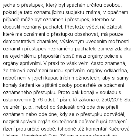
jedná o přestupek, který byl spáchán určitou osobou,
pokud je tato oznamujícímu subjektu známa, v opačném
případě může být oznámen i přestupek, kterého se
dopustil neznámý pachatel. Přestože výčet náležitostí,
které má oznámení o přestupku obsahovat, má pouze
demonstrativní charakter, výslovným uvedením možnosti
oznámit i přestupek neznámého pachatele zamezí zdaleka
ne ojedinělému přeposílání spisů mezi orgány policie a
orgány správními. V praxi to však velmi často znamená,
že taková oznámení budou správními orgány odkládána,
neboť není v jejich kapacitních možnostech, aby si samy
konaly šetření ke zjištění osoby podezřelé ze spáchání
oznámeného přestupku. Proto pak konají v souladu s
ustanovením § 76 odst. 1 písm. k) zákona č. 250/2016 Sb.,
ve znění p. p., neboť do šedesáti dnů ode dne přijetí
oznámení nebo ode dne, kdy se o přestupku dozvěděl,
nezjistil správní orgán skutečnosti odůvodňující zahájení
řízení proti určité osobě. (shodně též komentář Kučerová