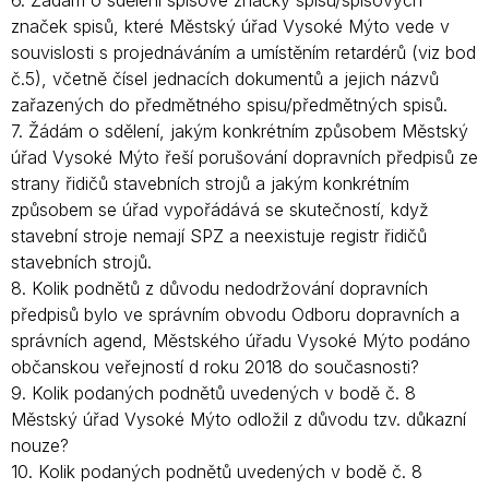
6. Žádám o sdělení spisové značky spisu/spisových
značek spisů, které Městský úřad Vysoké Mýto vede v
souvislosti s projednáváním a umístěním retardérů (viz bod
č.5), včetně čísel jednacích dokumentů a jejich názvů
zařazených do předmětného spisu/předmětných spisů.
7. Žádám o sdělení, jakým konkrétním způsobem Městský
úřad Vysoké Mýto řeší porušování dopravních předpisů ze
strany řidičů stavebních strojů a jakým konkrétním
způsobem se úřad vypořádává se skutečností, když
stavební stroje nemají SPZ a neexistuje registr řidičů
stavebních strojů.
8. Kolik podnětů z důvodu nedodržování dopravních
předpisů bylo ve správním obvodu Odboru dopravních a
správních agend, Městského úřadu Vysoké Mýto podáno
občanskou veřejností d roku 2018 do současnosti?
9. Kolik podaných podnětů uvedených v bodě č. 8
Městský úřad Vysoké Mýto odložil z důvodu tzv. důkazní
nouze?
10. Kolik podaných podnětů uvedených v bodě č. 8