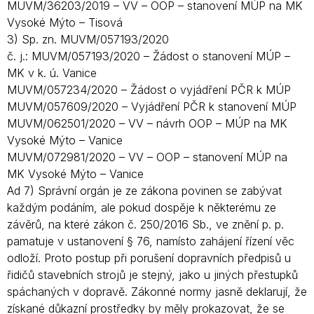
MUVM/36203/2019 – VV – OOP – stanovení MÚP na MK
Vysoké Mýto – Tisová
3) Sp. zn. MUVM/057193/2020
č. j.: MUVM/057193/2020 – Žádost o stanovení MÚP –
MK v k. ú. Vanice
MUVM/057234/2020 – Žádost o vyjádření PČR k MÚP
MUVM/057609/2020 – Vyjádření PČR k stanovení MÚP
MUVM/062501/2020 – VV – návrh OOP – MÚP na MK
Vysoké Mýto – Vanice
MUVM/072981/2020 – VV – OOP – stanovení MÚP na
MK Vysoké Mýto – Vanice
Ad 7) Správní orgán je ze zákona povinen se zabývat
každým podáním, ale pokud dospěje k některému ze
závěrů, na které zákon č. 250/2016 Sb., ve znění p. p.
pamatuje v ustanovení § 76, namísto zahájení řízení věc
odloží. Proto postup při porušení dopravních předpisů u
řidičů stavebních strojů je stejný, jako u jiných přestupků
spáchaných v dopravě. Zákonné normy jasně deklarují, že
získané důkazní prostředky by měly prokazovat, že se