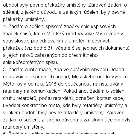
období byly pevné překážky umístěny. Zároveň žádám o
sdělení, z jakého důvodu a za jakým účelem byly pevné
překážky umístěny.
4. Žádám o sdělení spisové značky spisu/spisových
značek spisů, které Městský úřad Vysoké Mýto vede v
souvislosti s projednáváním a umístěním pevných
překážek (viz bod č.3), včetně čísel jednacích dokumentů
a jejich názvů zařazených do předmětného
spisu/předmětných spisů.
5. Žádám o informace, zda ve správním obvodu Odboru
dopravních a správních agend, Městského úřadu Vysoké
Mýto, byly od roku 2018 do současnosti nainstalovány
retardéry na komunikacích. Pokud ano, žádám o sdělení
druhu retardérů, počtu retardérů, označení komunikace,
uvedení konkrétního místa, kde byly retardéry umístěny a
v jakém období byly pevné retardéry umístěny. Zároveň
žádám o sdělení, z jakého důvodu a za jakým účelem byly
retardéry umístěny.