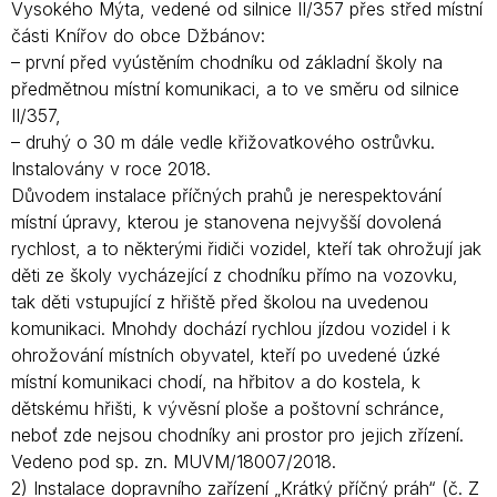
Vysokého Mýta, vedené od silnice II/357 přes střed místní
části Knířov do obce Džbánov:
– první před vyústěním chodníku od základní školy na
předmětnou místní komunikaci, a to ve směru od silnice
II/357,
– druhý o 30 m dále vedle křižovatkového ostrůvku.
Instalovány v roce 2018.
Důvodem instalace příčných prahů je nerespektování
místní úpravy, kterou je stanovena nejvyšší dovolená
rychlost, a to některými řidiči vozidel, kteří tak ohrožují jak
děti ze školy vycházející z chodníku přímo na vozovku,
tak děti vstupující z hřiště před školou na uvedenou
komunikaci. Mnohdy dochází rychlou jízdou vozidel i k
ohrožování místních obyvatel, kteří po uvedené úzké
místní komunikaci chodí, na hřbitov a do kostela, k
dětskému hřišti, k vývěsní ploše a poštovní schránce,
neboť zde nejsou chodníky ani prostor pro jejich zřízení.
Vedeno pod sp. zn. MUVM/18007/2018.
2) Instalace dopravního zařízení „Krátký příčný práh“ (č. Z