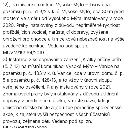
12), na místní komunikaci Vysoké Mýto – Tisová na
pozemku p. č. 5113/2 v k. ú. Vysoké Mýto, cca 30 m před
mostem ve směru od Vysokého Mýta. Instalovány v roce
2020. Prahy instalovány z důvodu nepřiměřené rychlosti
projíždějících vozidel, narůstající dopravy, zvýšené
ohrožení pro chodce a tím celková nebezpečnost na výše
uvedené komunikaci. Vedeno pod sp. zn.
MUVM/16964/2019.
3) Instalace 2 ks dopravního zařízení „Krátký příčný práh“
(č. Z 12) na místní komunikaci Vysoké Mýto – Vanice na
pozemku p. č. 433 v k. ú. Vanice, cca v úrovni domu č. p.
5 a pozemku p. č. 428/13, a to vždy v úrovni sloupu
veřejného osvětlení. Prahy instalovány v roce 2021.
Zpomalovací prahy byly instalovány z důvodu zklidnění
dopravy v předmětném úseku, v místě návsi, kde je
umístěno dětské hřiště a jsou zde pořádány společenské
akce, k zajištění vyšší bezpečnosti všech účastníků
provozu, zejména dětí. Vedeno pod sp. zn.