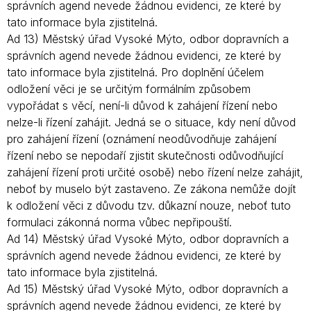
správních agend nevede žádnou evidenci, ze které by
tato informace byla zjistitelná.
Ad 13) Městský úřad Vysoké Mýto, odbor dopravních a
správních agend nevede žádnou evidenci, ze které by
tato informace byla zjistitelná. Pro doplnění účelem
odložení věci je se určitým formálním způsobem
vypořádat s věcí, není-li důvod k zahájení řízení nebo
nelze-li řízení zahájit. Jedná se o situace, kdy není důvod
pro zahájení řízení (oznámení neodůvodňuje zahájení
řízení nebo se nepodaří zjistit skutečnosti odůvodňující
zahájení řízení proti určité osobě) nebo řízení nelze zahájit,
neboť by muselo být zastaveno. Ze zákona nemůže dojít
k odložení věci z důvodu tzv. důkazní nouze, neboť tuto
formulaci zákonná norma vůbec nepřipouští.
Ad 14) Městský úřad Vysoké Mýto, odbor dopravních a
správních agend nevede žádnou evidenci, ze které by
tato informace byla zjistitelná.
Ad 15) Městský úřad Vysoké Mýto, odbor dopravních a
správních agend nevede žádnou evidenci, ze které by