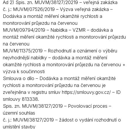
Ad 2) Spis. zn. MUVM/38127/20219 – veřejná zakázka
č. j.: MUVM/07526/2019 – Výzva veřejná zakázka –
Dodávka a montáž měření okamžité rychlosti a
monitorování průjezdu na červenou
MUVM/09794/2019 – Nabídka – VZMR – dodávka a
montáž měření okamžité rychlosti a monitorování průjezdu
na červenou
MUVM/11375/2019 – Rozhodnutí a oznámení o výběru
nejvhodnější nabídky – dodávka a montáž měření
okamžité rychlosti a monitorování průjezdu na červenou +
výzva k součinnosti
Smlouva o dílo – Dodávka a montáž měření okamžité
rychlosti a monitorování průjezdu na červenou je
zveřejněna v registru smluv https://smlouvy.gov.cz/ – ID
smlouvy 813338.
Spis. zn. MUVM/38127/2019 – Povolovací proces –
územní souhlas
č. j.: MUVM/38127/2019 – žádost o vydání rozhodnutí o
umístění stavby