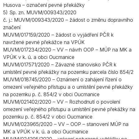
Husova – označení pevné překážky
5) Sp. zn. MUVM/009343/2020
č. j.: MUVM/009343/2020 – žádost o změnu dopravního
značení
MUVM/017159/2020 – žádost o vyjádření PČR k
navržené pevné překážce na VPÚK
MUVM/017234/2020 – VV – návrh OOP – MÚP na MK a
VPÚK v k. ú. a obci Oucmanice
MUVM/017571/2020 – Závazné stanovisko PČR k
umístění pevné překážky na pozemku parcela číslo 854/2
MUVM/018745/2020 – Oznámení o zahájení řízení o
omezení veřejného přístupu a o umístění pevné překážky
na pozemku p. č. 854/2 v obci Oucmanice
MUVM/021402/2020 – VV – Rozhodnutí o povolení
omezení veřejného přístupu a umístění pevné překážky na
pozemku p. č. 854/2 v obci Oucmanice
MUVM/023965/2020 – VV – OOP – stanovení MÚP na
MK a VPÚK v k. ú. a obci Oucmanice