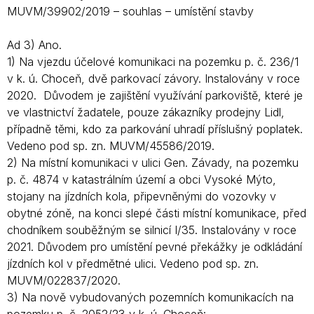
MUVM/39902/2019 – souhlas – umístění stavby
Ad 3) Ano.
1) Na vjezdu účelové komunikaci na pozemku p. č. 236/1
v k. ú. Choceň, dvě parkovací závory. Instalovány v roce
2020. Důvodem je zajištění využívání parkoviště, které je
ve vlastnictví žadatele, pouze zákazníky prodejny Lidl,
případně těmi, kdo za parkování uhradí příslušný poplatek.
Vedeno pod sp. zn. MUVM/45586/2019.
2) Na místní komunikaci v ulici Gen. Závady, na pozemku
p. č. 4874 v katastrálním území a obci Vysoké Mýto,
stojany na jízdních kola, připevněnými do vozovky v
obytné zóně, na konci slepé části místní komunikace, před
chodníkem souběžným se silnicí I/35. Instalovány v roce
2021. Důvodem pro umístění pevné překážky je odkládání
jízdních kol v předmětné ulici. Vedeno pod sp. zn.
MUVM/022837/2020.
3) Na nově vybudovaných pozemních komunikacích na