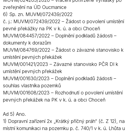
MUVM/024205/2020 – vrácení potvrzené vyhlášky po
zveřejnění na ÚD Oucmanice
6) Sp. zn. MUVM/072439/2022
č. j.: MUVM/072439/2022 – Žádost o povolení umístění
pevné překážky na PK v k. ú. a obci Choceň
MUVM/084457/2022 – Doplnění podkladů žádosti –
dokumenty k dorazům
MUVM/084769/2022 – Žádost o závazné stanovisko k
umístění pevných překážek
MUVM/001421/2023 – Závazné stanovisko PČR DI k
umístění pevných překážek
MUVM/001630/2023 – Doplnění podkladů žádosti –
souhlas vlastníka pozemků
MUVM/001608/2023 – Rozhodnutí o povolení umístění
pevných překážek na PK v k. ú. a obci Choceň
Ad 5) Ano.
1) Dopravní zařízení 2x „Krátký příčný práh“ (č. Z 12), na
místní komunikaci na pozemku p. č. 740/1 v k. ú. Lhůta u