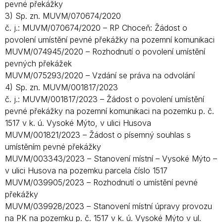
pevné překážky
3) Sp. zn. MUVM/070674/2020
č. j.: MUVM/070674/2020 – RP Choceň: Žádost o
povolení umístění pevné překážky na pozemní komunikaci
MUVM/074945/2020 – Rozhodnutí o povolení umístění
pevných překážek
MUVM/075293/2020 – Vzdání se práva na odvolání
4) Sp. zn. MUVM/001817/2023
č. j.: MUVM/001817/2023 – Žádost o povolení umístění
pevné překážky na pozemní komunikaci na pozemku p. č.
1517 v k. ú. Vysoké Mýto, v ulici Husova
MUVM/001821/2023 – Žádost o písemný souhlas s
umístěním pevné překážky
MUVM/003343/2023 – Stanovení místní – Vysoké Mýto –
v ulici Husova na pozemku parcela číslo 1517
MUVM/039905/2023 – Rozhodnutí o umístění pevné
překážky
MUVM/039928/2023 – Stanovení místní úpravy provozu
na PK na pozemku p. č. 1517 v k. ú. Vysoké Mýto v ul.