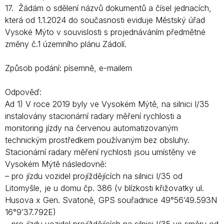
17. Žádám o sdělení názvů dokumentů a čísel jednacích,
která od 1.1.2024 do současnosti eviduje Městský úřad
Vysoké Mýto v souvislosti s projednáváním předmětné
změny č.1 územního plánu Zádolí.
Způsob podání: písemně, e-mailem
Odpověď:
Ad 1) V roce 2019 byly ve Vysokém Mýtě, na silnici I/35
instalovány stacionární radary měření rychlosti a
monitoring jízdy na červenou automatizovaným
technickým prostředkem používaným bez obsluhy.
Stacionární radary měření rychlosti jsou umístěny ve
Vysokém Mýtě následovně:
– pro jízdu vozidel projíždějících na silnici I/35 od
Litomyšle, je u domu čp. 386 (v blízkosti křižovatky ul.
Husova x Gen. Svatoně, GPS souřadnice 49°56’49.593N
16°9’37.792E)