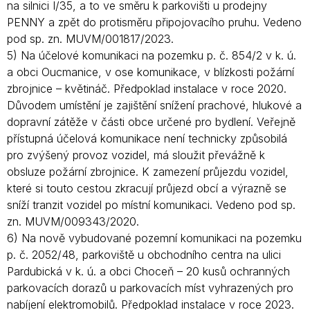
na silnici I/35, a to ve směru k parkovišti u prodejny
PENNY a zpět do protisměru připojovacího pruhu. Vedeno
pod sp. zn. MUVM/001817/2023.
5) Na účelové komunikaci na pozemku p. č. 854/2 v k. ú.
a obci Oucmanice, v ose komunikace, v blízkosti požární
zbrojnice – květináč. Předpoklad instalace v roce 2020.
Důvodem umístění je zajištění snížení prachové, hlukové a
dopravní zátěže v části obce určené pro bydlení. Veřejně
přístupná účelová komunikace není technicky způsobilá
pro zvýšený provoz vozidel, má sloužit převážně k
obsluze požární zbrojnice. K zamezení průjezdu vozidel,
které si touto cestou zkracují průjezd obcí a výrazně se
sníží tranzit vozidel po místní komunikaci. Vedeno pod sp.
zn. MUVM/009343/2020.
6) Na nově vybudované pozemní komunikaci na pozemku
p. č. 2052/48, parkoviště u obchodního centra na ulici
Pardubická v k. ú. a obci Choceň – 20 kusů ochranných
parkovacích dorazů u parkovacích míst vyhrazených pro
nabíjení elektromobilů. Předpoklad instalace v roce 2023.