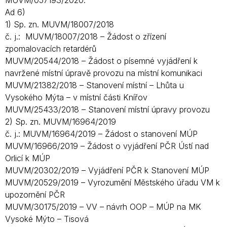
MUVM/057193/2020.
Ad 6)
1) Sp. zn. MUVM/18007/2018
č. j.: MUVM/18007/2018 – Žádost o zřízení
zpomalovacích retardérů
MUVM/20544/2018 – Žádost o písemné vyjádření k
navržené místní úpravě provozu na místní komunikaci
MUVM/21382/2018 – Stanovení místní – Lhůta u
Vysokého Mýta – v místní části Knířov
MUVM/25433/2018 – Stanovení místní úpravy provozu
2) Sp. zn. MUVM/16964/2019
č. j.: MUVM/16964/2019 – Žádost o stanovení MÚP
MUVM/16966/2019 – Žádost o vyjádření PČR Ústí nad
Orlicí k MÚP
MUVM/20302/2019 – Vyjádření PČR k Stanovení MÚP
MUVM/20529/2019 – Vyrozumění Městského úřadu VM k
upozornění PČR
MUVM/30175/2019 – VV – návrh OOP – MÚP na MK
Vysoké Mýto – Tisová