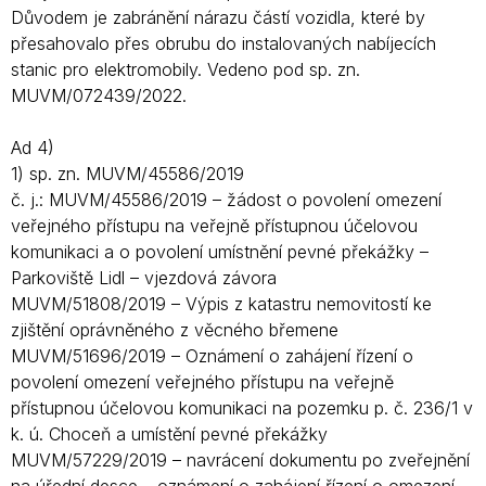
Důvodem je zabránění nárazu částí vozidla, které by
přesahovalo přes obrubu do instalovaných nabíjecích
stanic pro elektromobily. Vedeno pod sp. zn.
MUVM/072439/2022.
Ad 4)
1) sp. zn. MUVM/45586/2019
č. j.: MUVM/45586/2019 – žádost o povolení omezení
veřejného přístupu na veřejně přístupnou účelovou
komunikaci a o povolení umístnění pevné překážky –
Parkoviště Lidl – vjezdová závora
MUVM/51808/2019 – Výpis z katastru nemovitostí ke
zjištění oprávněného z věcného břemene
MUVM/51696/2019 – Oznámení o zahájení řízení o
povolení omezení veřejného přístupu na veřejně
přístupnou účelovou komunikaci na pozemku p. č. 236/1 v
k. ú. Choceň a umístění pevné překážky
MUVM/57229/2019 – navrácení dokumentu po zveřejnění