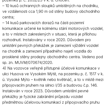
pozemku p. č. 2052/23 v k. ú. Choceň:
– 10 kusů ochranných sloupků umístěných na chodníku,
ve vzdálenosti cca 1,90 m od stěny budovy obchodního
centra;
– 14 kusů parkovacích dorazů na části pozemní
komunikace určené ke kolmému stání motorových vozidel,
a to v místech zakreslených v situaci, která je přílohou
rozhodnutí. Instalovány v roce 2020. Důvodem pro
umístění pevných překážek je zamezení vjíždění vozidel
na chodník a zamezení případného najetí vozidla do
prosklené stěny prodejny obchodního centra. Vedeno pod
sp. zn. MUVM/070674/2020.
4) Na vozovce veřejně přístupné účelové komunikace v
ulici Husova ve Vysokém Mýtě, na pozemku p. č. 1517 v k.
ú. Vysoké Mýto – květník nebo květináč, a to v místě mezi
připojovacím pruhem na silnici I/35 a budovou č.p. 146.
Instalován v roce 2023. Důvodem umístění pevné
překážky je fyzické zabránění průjezdu vozidel
předmětnou účelovou komunikací z připojovacího pruhu